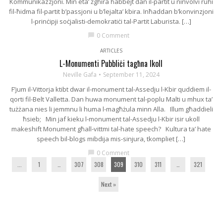
Kommunikazzjoni. Min eta’ żgħira ħabbejt dan il-partit u ninvolvi ruħi
fil-ħidma fil-partit b’passjoni u b’lejalta’ kbira. Inħaddan b’konvinzjoni
l-prinċipji soċjalisti-demokratiċi tal-Partit Laburista. […]
0 Comment
chat_bubble
ARTICLES
L-Monumenti Pubbliċi tagħna lkoll
Neville Gafa
September 11, 2024
F’jum il-Vittorja ktibt dwar il-monument tal-Assedju l-Kbir quddiem il-
qorti fil-Belt Valletta. Dan huwa monument tal-poplu Malti u mhux ta’
tużżana nies li jemmnu li huma l-magħżula minn Alla. Illum għaddieli
ħsieb; Min jaf kieku l-monument tal-Assedju l-Kbir isir ukoll
makeshift Monument għall-vittmi tal-hate speech? Kultura ta’ hate
speech bil-blogs mibdija mis-sinjura, tkompliet […]
0 Comment
chat_bubble
...
1
…
307
308
309
310
311
…
321
Next »