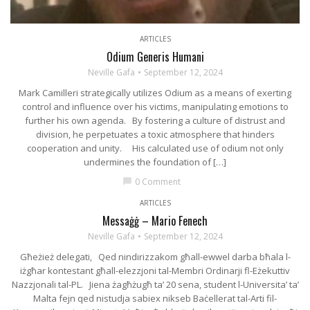
ARTICLES
Odium Generis Humani
Neville Gafa
September 12, 2024
Mark Camilleri strategically utilizes Odium as a means of exerting
control and influence over his victims, manipulating emotions to
further his own agenda. By fostering a culture of distrust and
division, he perpetuates a toxic atmosphere that hinders
cooperation and unity. His calculated use of odium not only
undermines the foundation of […]
0 Comment
chat_bubble
ARTICLES
Messaġġ – Mario Fenech
Neville Gafa
September 12, 2024
Għeżież delegati, Qed nindirizzakom għall-ewwel darba bħala l-
iżgħar kontestant għall-elezzjoni tal-Membri Ordinarji fl-Eżekuttiv
Nazzjonali tal-PL. Jiena żagħżugħ ta’ 20 sena, student l-Universita’ ta’
Malta fejn qed nistudja sabiex nikseb Baċellerat tal-Arti fil-