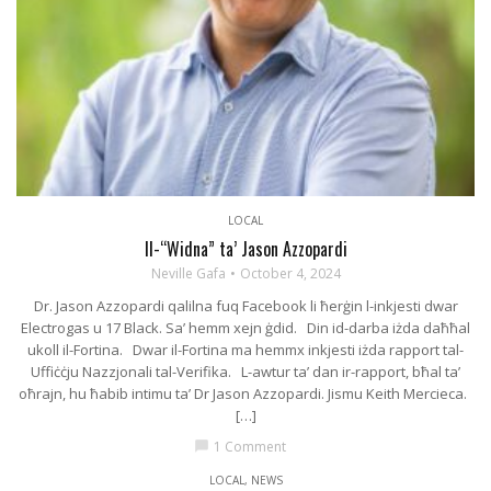
LOCAL
Il-“Widna” ta’ Jason Azzopardi
Neville Gafa
October 4, 2024
Dr. Jason Azzopardi qalilna fuq Facebook li ħerġin l-inkjesti dwar
Electrogas u 17 Black. Sa’ hemm xejn ġdid. Din id-darba iżda daħħal
ukoll il-Fortina. Dwar il-Fortina ma hemmx inkjesti iżda rapport tal-
Uffiċċju Nazzjonali tal-Verifika. L-awtur ta’ dan ir-rapport, bħal ta’
oħrajn, hu ħabib intimu ta’ Dr Jason Azzopardi. Jismu Keith Mercieca.
[…]
1 Comment
chat_bubble
LOCAL
,
NEWS