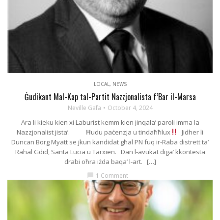
LOCAL
,
NEWS
Ġudikant Mal-Kap tal-Partit Nazzjonalista f’Bar il-Marsa
Neville Gafa
October 4, 2024
Ara li kieku kien xi Laburist kemm kien jinqala’ paroli imma la
Nazzjonalist jista’. Ħudu paċenzja u tindaħħlux
Jidher li
Duncan Borg Myatt se jkun kandidat għal PN fuq ir-Raba distrett ta’
Rahal Gdid, Santa Lucia u Tarxien. Dan l-avukat diga’ kkontesta
drabi oħra iżda baqa’ l-art. […]
1 Comment
chat_bubble