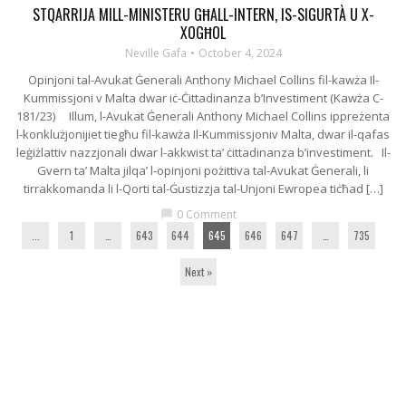
STQARRIJA MILL-MINISTERU GĦALL-INTERN, IS-SIGURTÀ U X-
XOGĦOL
Neville Gafa
October 4, 2024
Opinjoni tal-Avukat Ġenerali Anthony Michael Collins fil-kawża Il-
Kummissjoni v Malta dwar iċ-Ċittadinanza b’Investiment (Kawża C-
181/23) Illum, l-Avukat Ġenerali Anthony Michael Collins ippreżenta
l-konklużjonijiet tiegħu fil-kawża Il-Kummissjoniv Malta, dwar il-qafas
leġiżlattiv nazzjonali dwar l-akkwist ta’ ċittadinanza b’investiment. Il-
Gvern ta’ Malta jilqa’ l-opinjoni pożittiva tal-Avukat Ġenerali, li
tirrakkomanda li l-Qorti tal-Ġustizzja tal-Unjoni Ewropea tiċħad […]
0 Comment
chat_bubble
...
1
…
643
644
645
646
647
…
735
Next »