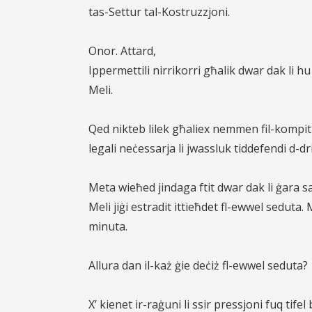
tas-Settur tal-Kostruzzjoni.
Onor. Attard,
Ippermettili nirrikorri għalik dwar dak li hu
Meli.
Qed nikteb lilek għaliex nemmen fil-kompit
legali neċessarja li jwassluk tiddefendi d-dr
Meta wieħed jindaga ftit dwar dak li ġara sa is
Meli jiġi estradit ittieħdet fl-ewwel sedu
minuta.
Allura dan il-każ ġie deċiż fl-ewwel seduta?
X’ kienet ir-raġuni li ssir pressjoni fuq tife