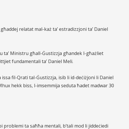
 għaddej relatat mal-każ ta’ estradizzjoni ta’ Daniel
u ta’ Ministru għall-Ġustizzja għandek l-għażliet
ittjiet fundamentali ta’ Daniel Meli.
sa fil-Qrati tal-Ġustizzja, isib li id-deċiżjoni li Daniel
ta. Mhux hekk biss, l-imsemmija seduta ħadet madwar 30
l bi problemi ta saħħa mentali, b’tali mod li jiddeċiedi