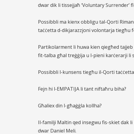
dwar dik li tissejjaħ ‘Voluntary Surrender’ 
Possibbli ma kienx obbligu tal-Qorti Rimand
taċċetta d-dikjarazzjoni volontarja tiegħu f
Partikolarment li huwa kien qiegħed tajjeb 
fit-talba għal treġġija u l-pieni karċerarji l
Possibbli l-kunsens tiegħu il-Qorti taċċetta
Fejn hi l-EMPATIJA li tant niftaħru biha?
Għaliex din l-għaġġla kollha?
Il-familji Maltin qed insegwu fis-skiet dak 
dwar Daniel Meli.