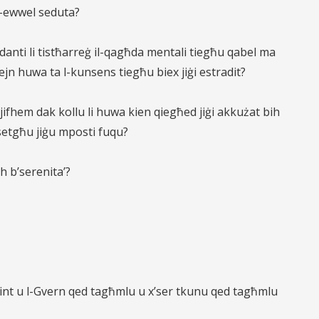
fl-ewwel seduta?
anti li tistħarreġ il-qagħda mentali tiegħu qabel ma
ejn huwa ta l-kunsens tiegħu biex jiġi estradit?
jifhem dak kollu li huwa kien qiegħed jiġi akkużat bih
i setgħu jiġu mposti fuqu?
h b’serenita’?
li int u l-Gvern qed tagħmlu u x’ser tkunu qed tagħmlu