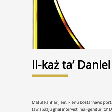
Il-każ ta’ Daniel
Matul l-aħħar jiem, kienu bosta ‘news portal
taw spazju għal intervisti mal-ġenituri ta’ Da