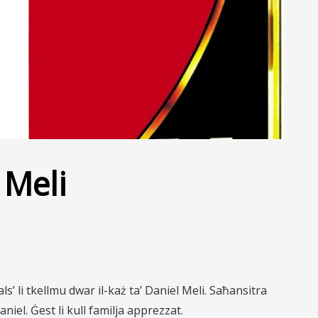
 Meli
s’ li tkellmu dwar il-każ ta’ Daniel Meli. Saħansitra
niel. Ġest li kull familja apprezzat.