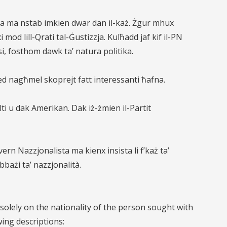
ista ma nstab imkien dwar dan il-każ. Żgur mhux
 mod lill-Qrati tal-Ġustizzja. Kulħadd jaf kif il-PN
si, fosthom dawk ta’ natura politika.
qed nagħmel skoprejt fatt interessanti ħafna.
lti u dak Amerikan. Dak iż-żmien il-Partit
Gvern Nazzjonalista ma kienx insista li f’każ ta’
bażi ta’ nazzjonalità.
 solely on the nationality of the person sought with
wing descriptions: