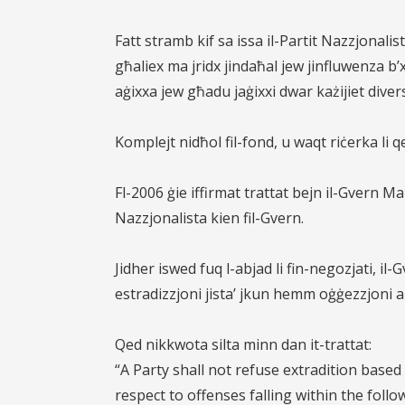
Fatt stramb kif sa issa il-Partit Nazzjonal
għaliex ma jridx jindaħal jew jinfluwenza b’xi
aġixxa jew għadu jaġixxi dwar każijiet diver
Komplejt nidħol fil-fond, u waqt riċerka li 
Fl-2006 ġie iffirmat trattat bejn il-Gvern Ma
Nazzjonalista kien fil-Gvern.
Jidher iswed fuq l-abjad li fin-negozjati, il-
estradizzjoni jista’ jkun hemm oġġezzjoni ab
Qed nikkwota silta minn dan it-trattat:
“A Party shall not refuse extradition based
respect to offenses falling within the follo