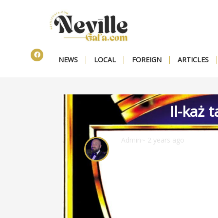
NEWS
LOCAL
FOREIGN
ARTICLES
Il-każ 
Admin
~ 2 years ago