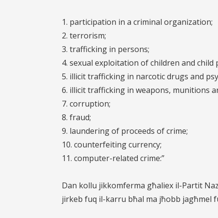
1. participation in a criminal organization;
2. terrorism;
3. trafficking in persons;
4. sexual exploitation of children and chil
5. illicit trafficking in narcotic drugs and 
6. illicit trafficking in weapons, munitions 
7. corruption;
8. fraud;
9. laundering of proceeds of crime;
10. counterfeiting currency;
11. computer-related crime:”
Dan kollu jikkomferma għaliex il-Partit Na
jirkeb fuq il-karru bħal ma jħobb jagħmel fuq