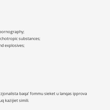
d pornography;
psychotropic substances;
and explosives;
zzjonalista baqa’ fommu sieket u lanqas ipprova
 każijiet simili.