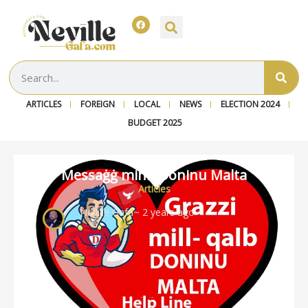
ARTICLES
FOREIGN
LOCAL
NEWS
ELECTION 2024
BUDGET 2025
Messaġġ minn Doninu Malta
Articles
Neville Gafa
~ 2 years ago