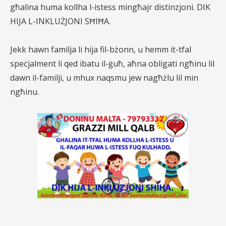
għalina huma kollha l-istess mingħajr distinzjoni. DIK
HIJA L-INKLUŻJONI SĦIĦA.
Jekk hawn familja li hija fil-bżonn, u hemm it-tfal
speċjalment li qed ibatu il-ġuħ, aħna obligati ngħinu lil
dawn il-familji, u mhux naqsmu jew nagħżlu lil min
ngħinu.