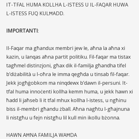
IT-TFAL HUMA KOLLHA L-ISTESS U IL-FAQAR HUWA
L-ISTESS FUQ KULĦADD.
IMPORTANTI
:
Il-Faqar ma għandux membri jew le, aħna la aħna xi
kazin, u lanqas aħna partit politiku. Fil-faqar ma tistax
tagħmel distinzjoni, għax dik il-familja għandha tifel
b’diżabilità u l-oħra le imma qegħda u tinsab fil-faqar.
Jekk jogħġobkom ma ninqdewx b’dawn il-persuni. It-
tfal huma innoċenti kollha kemm huma, u jekk hawn xi
ħadd li jaħseb li it tfal mhux kollha l-istess, u ngħinu
biss il-membri għandu żball. Aħna nagħtu l-għajnuna
li nistgħu u fejn nistgħu lil kull min ikollu bżonna.
HAWN AĦNA FAMILJA WAĦDA