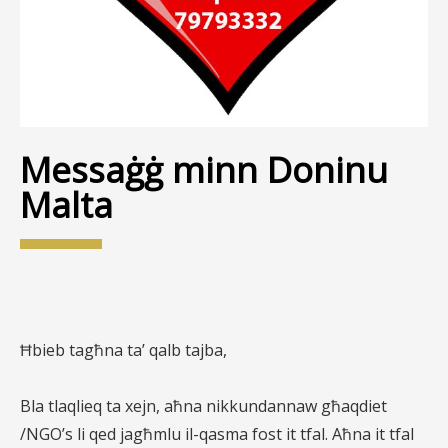
Messaġġ minn Doninu
Malta
Ħbieb tagħna ta’ qalb tajba,
Bla tlaqlieq ta xejn, aħna nikkundannaw għaqdiet
/NGO’s li qed jagħmlu il-qasma fost it tfal. Aħna it tfal