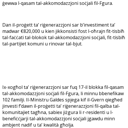
ġewwa l-qasam tal-akkomodazzjoni soċjali fil-Fgura. ​​
Dan il-proġett ta’ riġenerazzjoni sar b’investiment ta’
madwar €820,000 u kien jikkonsisti fost l-oħrajn fit-tisbiħ
tal-faċċati tal-blokok tal-akkomodazzjoni soċjali, fit-tisbiħ
tal-partijiet komuni u rinovar tal-bjut.
Ix-xogħol ta’ riġenerazzjoni sar fuq 17-il blokka fil-qasam
tal-akkomodazzjoni soċjali fil-Fgura, li minnu bbenefikaw
102 familji. Il-Ministru Galdes spjega kif il-Gvern qiegħed
jinvesti f’dawn il-proġetti ta’ riġenerazzjoni fil-qalba tal-
komunitajiet tagħna, sabiex jiżgura li r-residenti u l-
benefiċċjarji tal-akkomodazzjoni soċjali jgawdu minn
ambjent nadif u ta’ kwalità għolja.