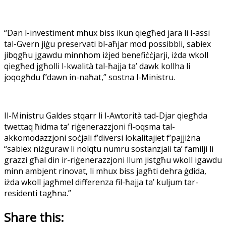
“Dan l-investiment mhux biss ikun qiegħed jara li l-assi
tal-Gvern jiġu preservati bl-aħjar mod possibbli, sabiex
jibqgħu jgawdu minnhom iżjed benefiċċjarji, iżda wkoll
qiegħed jgħolli l-kwalità tal-ħajja ta’ dawk kollha li
joqogħdu f’dawn in-naħat,” sostna l-Ministru.
Il-Ministru Galdes stqarr li l-Awtorità tad-Djar qiegħda
twettaq ħidma ta’ riġenerazzjoni fl-oqsma tal-
akkomodazzjoni soċjali f’diversi lokalitajiet f’pajjiżna
“sabiex niżguraw li nolqtu numru sostanzjali ta’ familji li
grazzi għal din ir-riġenerazzjoni llum jistgħu wkoll igawdu
minn ambjent rinovat, li mhux biss jagħti dehra ġdida,
iżda wkoll jagħmel differenza fil-ħajja ta’ kuljum tar-
residenti tagħna.”
Share this: