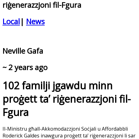
riġenerazzjoni fil-Fgura
Local
|
News
Neville Gafa
~ 2 years ago
102 familji jgawdu minn
proġett ta’ riġenerazzjoni fil-
Fgura
Il-Ministru għall-Akkomodazzjoni Soċjali u Affordabbli
Roderick Galdes inawgura proġett ta’ riġenerazzjoni li sar