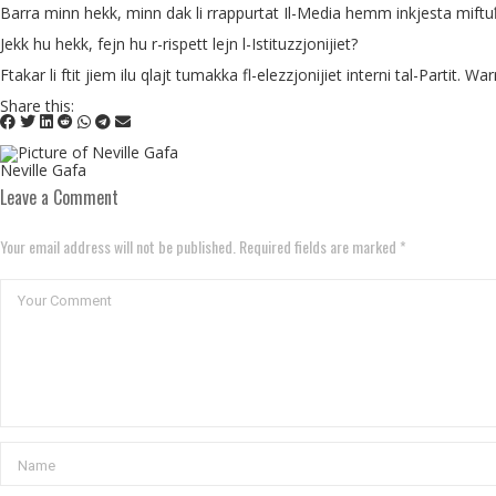
Barra minn hekk, minn dak li rrappurtat Il-Media hemm inkjesta miftu
Jekk hu hekk, fejn hu r-rispett lejn l-Istituzzjonijiet?
Ftakar li ftit jiem ilu qlajt tumakka fl-elezzjonijiet interni tal-Partit. Wa
Share this:
Neville Gafa
Leave a Comment
Your email address will not be published. Required fields are marked *