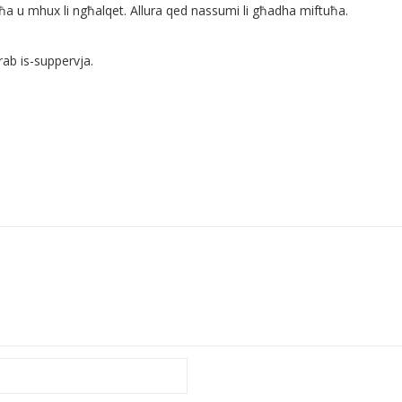
ħa u mhux li ngħalqet. Allura qed nassumi li għadha miftuħa.
rrab is-suppervja.