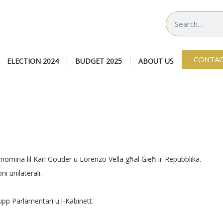
CONTAC
ELECTION 2024
BUDGET 2025
ABOUT US
nnomina lil Karl Gouder u Lorenzo Vella għal Ġieħ ir-Repubblika.
i unilaterali.
upp Parlamentari u l-Kabinett.