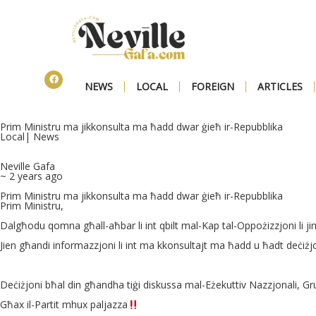
NEWS
LOCAL
FOREIGN
ARTICLES
Prim Ministru ma jikkonsulta ma ħadd dwar ġieħ ir-Repubblika
Local
|
News
Neville Gafa
~ 2 years ago
Prim Ministru ma jikkonsulta ma ħadd dwar ġieħ ir-Repubblika
Prim Ministru,
Dalgħodu qomna għall-aħbar li int qbilt mal-Kap tal-Oppożizzjoni li ji
Jien għandi informazzjoni li int ma kkonsultajt ma ħadd u ħadt deċiżjon
Deċiżjoni bħal din għandha tiġi diskussa mal-Eżekuttiv Nazzjonali, Gr
Għax il-Partit mhux paljazza