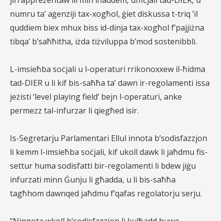
jirrappreżentaw lil min iħaddem, uffiċjali tad-DIER, u
numru ta’ aġenziji tax-xogħol, ġiet diskussa t-triq ’il
quddiem biex mhux biss id-dinja tax-xogħol f’pajjiżna
tibqa’ b’saħħitha, iżda tiżviluppa b’mod sostenibbli.
L-imsieħba soċjali u l-operaturi rrikonoxxew il-ħidma
tad-DIER u li kif bis-saħħa ta’ dawn ir-regolamenti issa
jeżisti ‘level playing field’ bejn l-operaturi, anke
permezz tal-infurzar li qiegħed isir.
Is-Segretarju Parlamentari Ellul innota b’sodisfazzjon
li kemm l-imsieħba soċjali, kif ukoll dawk li jaħdmu fis-
settur huma sodisfatti bir-regolamenti li bdew jiġu
infurzati minn Ġunju li għadda, u li bis-saħħa
tagħhom dawn
qed jaħdmu f’qafas regolatorju serju.