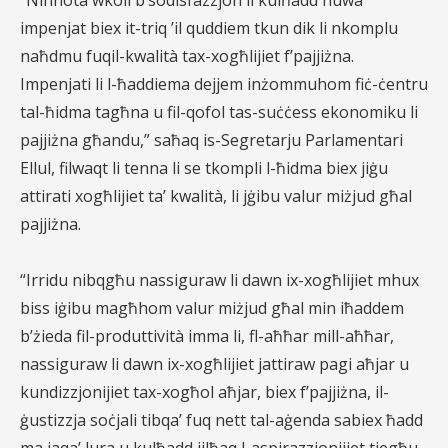
“Ninnota wkoll b’sodisfazzjon li kulħadd huwa
impenjat biex it-triq ’il quddiem tkun dik li nkomplu
naħdmu fuq
il-kwalità tax-xogħlijiet f’pajjiżna.
Impenjati li l-ħaddiema dejjem inżommuhom fiċ-ċentru
tal-ħidma tagħna u
fil-qofol tas-suċċess ekonomiku li
pajjiżna għandu,” saħaq is-Segretarju Parlamentari
Ellul, filwaqt li tenna li se
tkompli l-ħidma biex jiġu
attirati xogħlijiet ta’ kwalità, li jġibu valur miżjud għal
pajjiżna.
“Irridu nibqgħu nassiguraw li dawn ix-xogħlijiet mhux
biss iġibu magħhom valur miżjud għal min iħaddem
b’żieda fil-produttività imma li, fl-aħħar mill-aħħar,
nassiguraw li dawn ix-xogħlijiet jattiraw pagi aħjar u
kundizzjonijiet tax-xogħol aħjar, biex f’pajjiżna, il-
ġustizzja soċjali tibqa’ fuq nett tal-aġenda sabiex ħadd