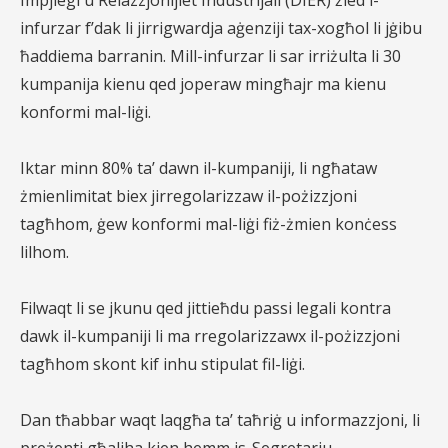
Impjiegi u Relazzjonijiet Industrijali (DIER) żied l-
infurzar f’dak li
jirrigwardja aġenziji tax-xogħol li jġibu
ħaddiema barranin. Mill-infurzar li sar irriżulta li 30
kumpanija kienu
qed joperaw mingħajr ma kienu
konformi mal-liġi.
Iktar minn 80% ta’ dawn il-kumpaniji, li ngħataw
żmien
limitat biex jirregolarizzaw il-pożizzjoni
tagħhom, ġew konformi mal-liġi fiż-żmien konċess
lilhom.
Filwaqt li
se jkunu qed jittieħdu passi legali kontra
dawk il-kumpaniji li ma rregolarizzawx il-pożizzjoni
tagħhom skont kif
inhu stipulat fil-liġi.
Dan tħabbar waqt laqgħa ta’ taħriġ u informazzjoni, li