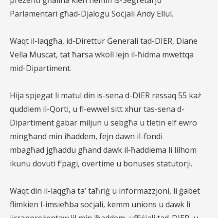
preżenti għaliha kien hemm is-Segretarju
Parlamentari
għad-Djalogu Soċjali Andy Ellul.
Waqt il-laqgħa, id-Direttur Ġenerali tad-DIER, Diane
Vella Muscat, tat ħarsa wkoll lejn il-ħidma mwettqa
mid-
Dipartiment.
Hija spjegat li matul din is-sena d-DIER ressaq 55 każ
quddiem il-Qorti, u fl-ewwel sitt xhur tas-sena
d-
Dipartiment ġabar miljun u sebgħa u tletin elf ewro
mingħand min iħaddem, fejn dawn il-fondi
mbagħad
jgħaddu għand dawk il-ħaddiema li lilhom
ikunu dovuti f’pagi, overtime u bonuses statutorji.
Waqt din il-laqgħa ta’ taħriġ u informazzjoni, li ġabet
flimkien l-imsieħba soċjali, kemm unions u dawk li