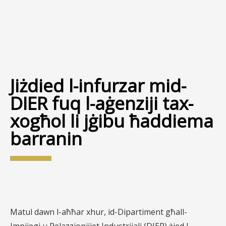
Jiżdied l-infurzar mid-
DIER fuq l-aġenziji tax-
xogħol li jġibu ħaddiema
barranin
Matul dawn l-aħħar xhur, id-Dipartiment għall-