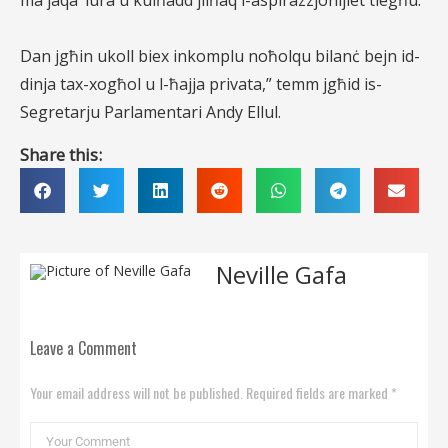
ma jaqa’ lura u kulħadd jilħaq l-aspirazzjonijiet tiegħu.
Dan jgħin ukoll biex inkomplu noħolqu bilanċ bejn id-
dinja
tax-xogħol u l-ħajja privata,” temm jgħid is-
Segretarju Parlamentari Andy Ellul.
Share this:
Neville Gafa
Leave a Comment
Your email address will not be published. Required fields are marked *