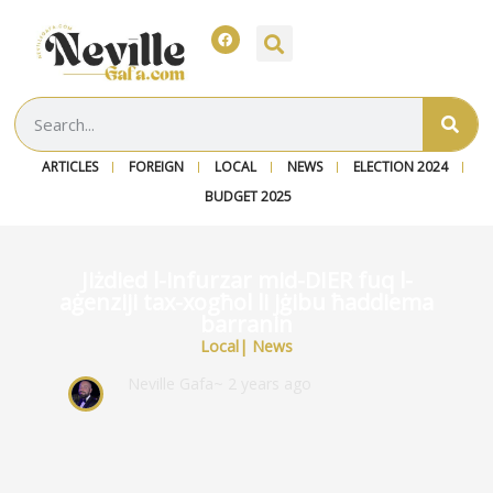
ARTICLES
FOREIGN
LOCAL
NEWS
ELECTION 2024
BUDGET 2025
Jiżdied l-infurzar mid-DIER fuq l-
aġenziji tax-xogħol li jġibu ħaddiema
barranin
Local
|
News
Neville Gafa
~ 2 years ago