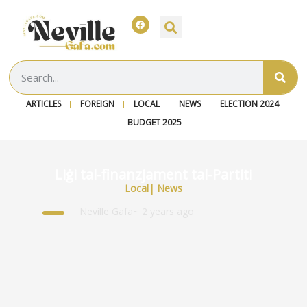
ARTICLES
FOREIGN
LOCAL
NEWS
ELECTION 2024
BUDGET 2025
Liġi tal-finanzjament tal-Partiti
Local
|
News
Neville Gafa
~ 2 years ago