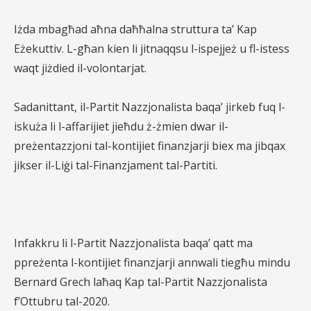
Iżda mbagħad aħna daħħalna struttura ta’ Kap
Eżekuttiv. L-għan kien li jitnaqqsu l-ispejjeż u fl-istess
waqt jiżdied il-volontarjat.
Sadanittant, il-Partit Nazzjonalista baqa’ jirkeb fuq l-
iskuża li l-affarijiet jieħdu ż-żmien dwar il-
preżentazzjoni tal-kontijiet finanzjarji biex ma jibqax
jikser il-Liġi tal-Finanzjament tal-Partiti.
Infakkru li l-Partit Nazzjonalista baqa’ qatt ma
ppreżenta l-kontijiet finanzjarji annwali tiegħu mindu
Bernard Grech laħaq Kap tal-Partit Nazzjonalista
f’Ottubru tal-2020.