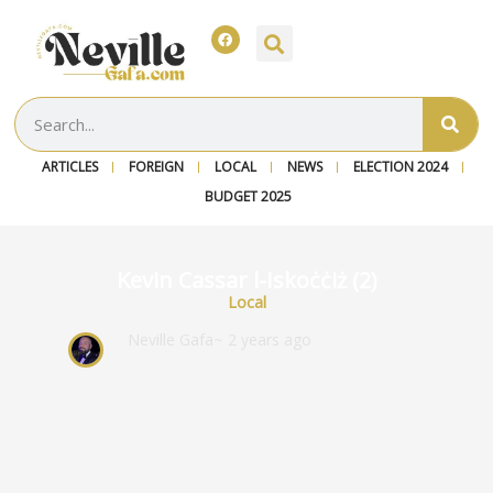
ARTICLES
FOREIGN
LOCAL
NEWS
ELECTION 2024
BUDGET 2025
Kevin Cassar l-Iskoċċiż (2)
Local
Neville Gafa
~ 2 years ago