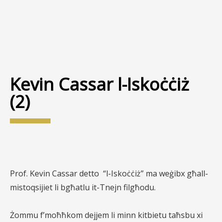
Kevin Cassar l-Iskoċċiż
(2)
Prof. Kevin Cassar detto
“l-Iskoċċiż” ma weġibx għall-
mistoqsijiet li bgħatlu it-Tnejn filgħodu.
Żommu f’moħħkom dejjem li minn kitbietu taħsbu xi