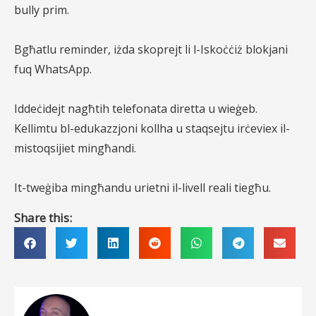
bully prim.
Bgħatlu reminder, iżda skoprejt li l-Iskoċċiż blokjani
fuq WhatsApp.
Iddeċidejt nagħtih telefonata diretta u wieġeb.
Kellimtu bl-edukazzjoni kollha u staqsejtu irċeviex il-
mistoqsijiet mingħandi.
It-tweġiba mingħandu urietni il-livell reali tiegħu.
Share this: