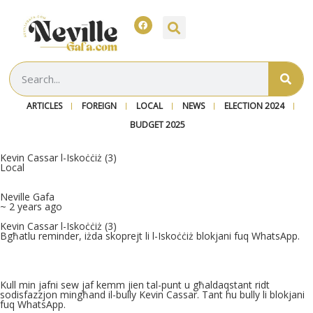
ARTICLES
FOREIGN
LOCAL
NEWS
ELECTION 2024
BUDGET 2025
Kevin Cassar l-Iskoċċiż (3)
Local
Neville Gafa
~ 2 years ago
Kevin Cassar l-Iskoċċiż (3)
Bgħatlu reminder, iżda skoprejt li l-Iskoċċiż blokjani fuq WhatsApp.
Kull min jafni sew jaf kemm jien tal-punt u għaldaqstant ridt
sodisfazzjon mingħand il-bully Kevin Cassar. Tant hu bully li blokjani
fuq WhatsApp.