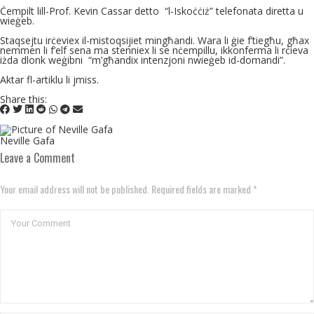
Ċempilt lill-Prof. Kevin Cassar detto
“l-Iskoċċiż” telefonata diretta u
wieġeb.
Staqsejtu irċeviex il-mistoqsijiet mingħandi. Wara li ġie f’tiegħu, għax
nemmen li f’elf sena ma stenniex li se nċempillu, ikkonferma li rċieva
iżda dlonk weġibni “m’għandix intenzjoni nwieġeb id-domandi”.
Aktar fl-artiklu li jmiss.
Share this:
Neville Gafa
Leave a Comment
Your email address will not be published. Required fields are marked *