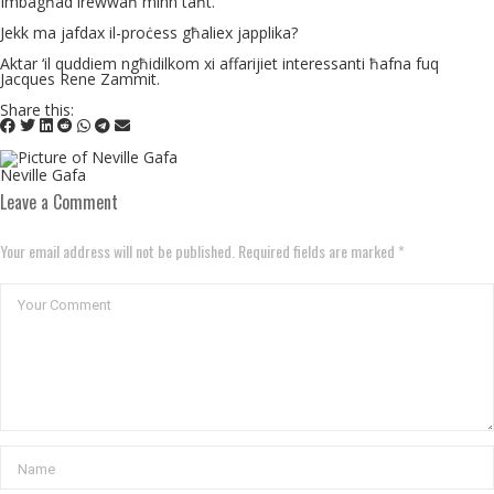
Imbagħad irewwaħ minn taħt.
Jekk ma jafdax il-proċess għaliex japplika?
Aktar ‘il quddiem ngħidilkom xi affarijiet interessanti ħafna fuq
Jacques Rene Zammit.
Share this:
Neville Gafa
Leave a Comment
Your email address will not be published. Required fields are marked *