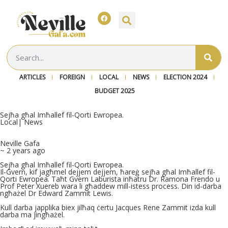
ARTICLES
FOREIGN
LOCAL
NEWS
ELECTION 2024
BUDGET 2025
Sejħa għal Imħallef fil-Qorti Ewropea.
Local
|
News
Neville Gafa
~ 2 years ago
Sejħa għal Imħallef fil-Qorti Ewropea.
Il-Gvern, kif jagħmel dejjem dejjem, ħareġ sejħa għal Imħallef fil-
Qorti Ewropea. Taħt Gvern Laburista inħatru Dr. Ramona Frendo u
Prof Peter Xuereb wara li għaddew mill-istess process. Din id-darba
ngħażel Dr Edward Zammit Lewis.
Kull darba japplika biex jilħaq ċertu Jacques Rene Zammit izda kull
darba ma jingħażel.