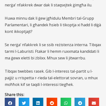
nerġa’ nfakkrek dwar dak li staqsejtek ġimgħa ilu.
Huwa minnu dak li ġew jgħidulu Membri tal-Grupp
Parlamentari, li għandek ħsieb li tikoptja xi ħadd li diġà
kont ikkoptjajt?
Se nerġa’ nfakkrek li se ssib reżistenza interna. Tibqax
tarmi l-Laburisti. Ftakar li hemm ruxxmata kandidati li
ma ġewx eletti bi żblixx. Mhux sew li jitwarrbu.
Tibqax twebbes rasek. Ġib l-interess tal-partit u l-
pajjiż u rrispetta r-rieda tal-elettorat sovran, u mhux
moħħok kif se taqdi l-interessi tiegħek.
Share this: