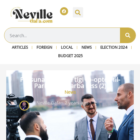
ARTICLES
FOREIGN
LOCAL
NEWS
ELECTION 2024
BUDGET 2025
Persuna għandha tigi co-opted fil-
Parlament darba biss (2)
News
Neville Gafa
~ 2 years ago