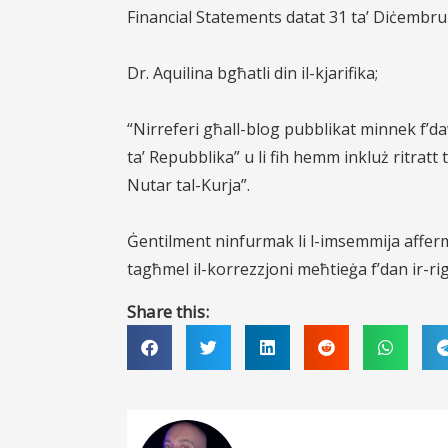
Financial Statements datat 31 ta’ Diċembr
Dr. Aquilina bgħatli din il-kjarifika;
“Nirreferi għall-blog pubblikat minnek f’da
ta’ Repubblika” u li fih hemm inkluż ritratt t
Nutar tal-Kurja”.
Ġentilment ninfurmak li l-imsemmija afferm
tagħmel il-korrezzjoni meħtieġa f’dan ir-ri
Share this: