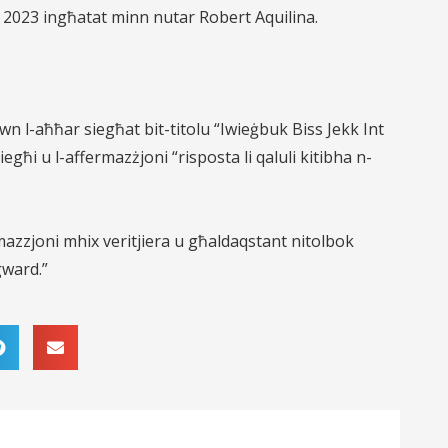
u 2023
ingħatat minn nutar Robert Aquilina.
wn l-aħħar siegħat bit-titolu “Iwieġbuk Biss Jekk Int
iegħi u l-affermazżjoni “risposta li qaluli kitibha n-
azzjoni mhix veritjiera u għaldaqstant nitolbok
gward.”