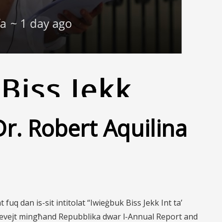
Dr. Robert Aquilina
uq dan is-sit intitolat “Iwieġbuk Biss Jekk Int ta’
 rċevejt mingħand Repubblika dwar
l-
Annual Report and