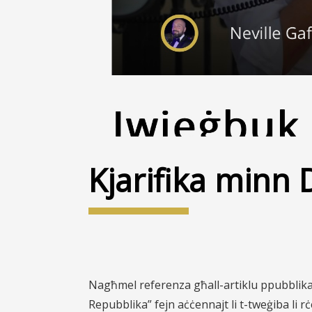
Kjarifika minn 
Nagħmel referenza għall-artiklu ppubblikat f
Repubblika” fejn aċċennajt li t-tweġiba li