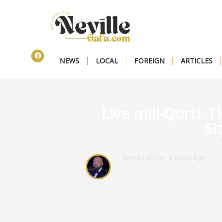
NEWS
LOCAL
FOREIGN
ARTICLES
Live mill-Qorti. 
Si
Neville Gafa
~ 2 years ago