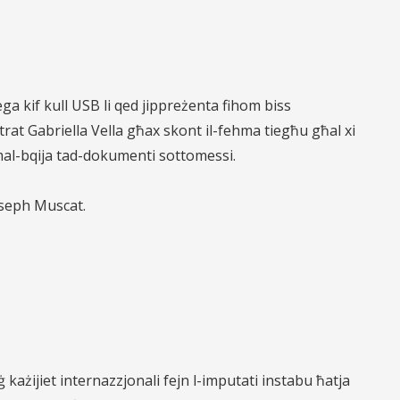
ega kif kull USB li qed jippreżenta fihom biss
rat Gabriella Vella għax skont il-fehma tiegħu għal xi
al-bqija tad-dokumenti sottomessi.
oseph Muscat.
ażijiet internazzjonali fejn l-imputati instabu ħatja