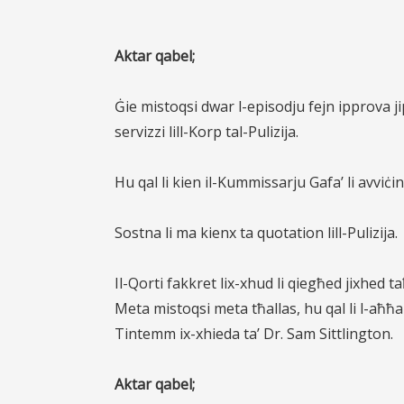
Aktar qabel;
Ġie mistoqsi dwar l-episodju fejn ipprova j
servizzi lill-Korp tal-Pulizija.
Hu qal li kien il-Kummissarju Gafa’ li avviċina
Sostna li ma kienx ta quotation lill-Pulizija.
Il-Qorti fakkret lix-xhud li qiegħed jixhed 
Meta mistoqsi meta tħallas, hu
qal li l-aħħ
Tintemm ix-xhieda ta’ Dr. Sam Sittlington.
Aktar qabel;