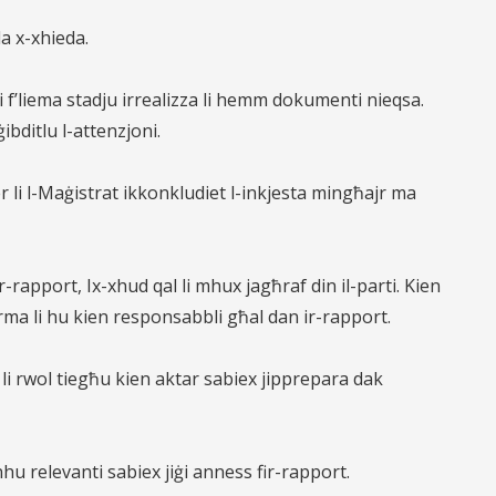
la x-xhieda.
i f’liema stadju irrealizza li hemm dokumenti nieqsa.
ibditlu l-attenzjoni.
ser li l-Maġistrat ikkonkludiet l-inkjesta mingħajr ma
rapport, Ix-xhud qal li mhux jagħraf din il-parti. Kien
erma li hu kien responsabbli għal dan ir-rapport.
i li rwol tiegħu kien aktar sabiex jipprepara dak
nhu relevanti sabiex jiġi anness fir-rapport.