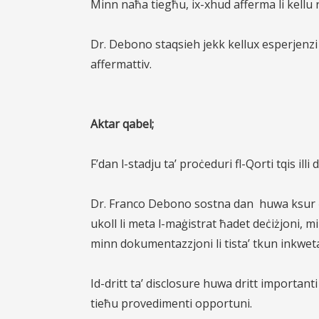
Minn naħa tiegħu, ix-xhud afferma li kellu 
Dr. Debono staqsieh jekk kellux esperjenzi f
affermattiv.
Aktar qabel;
F’dan l-stadju ta’ proċeduri fl-Qorti tqis il
Dr. Franco Debono sostna dan
huwa ksur ċ
ukoll li meta l-maġistrat ħadet deċiżjoni, 
minn dokumentazzjoni li tista’ tkun inkweta
Id-dritt ta’ disclosure huwa dritt importanti 
tieħu provedimenti opportuni.