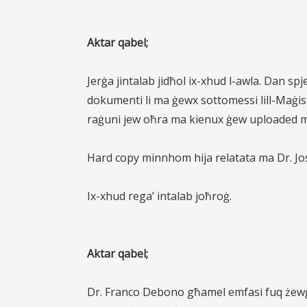
Aktar qabel;
Jerġa jintalab jidħol ix-xhud l-awla. Dan spj
dokumenti li ma ġewx sottomessi lill-Maġist
raġuni jew oħra ma kienux ġew uploaded m
Hard copy minnhom hija relatata ma Dr. J
Ix-xhud rega’ intalab joħroġ.
Aktar qabel;
Dr. Franco Debono għamel emfasi fuq żewġ k