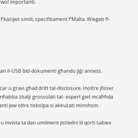
rwol importanti.
’każijiet simili, speċifikament f’Malta. Wieġeb fl-
li dan il-USB bid-dokumenti għandu jiġi anness.
ar u gravi għad dritt tal-disclosure. Inoltre jfisser
minħabba żbalji grossolati tal- espert ġiet mċaħħda
nti jew oltre tiskolpa xi akkużati minnhom.
u invista ta dan umilment jistiedni lil qorti sabiex