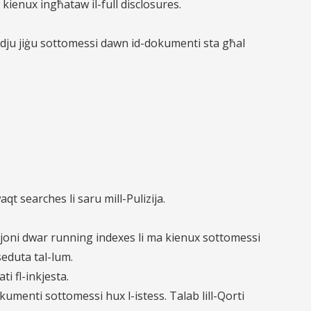
 kienux ingħataw il-full disclosures.
istadju jiġu sottomessi dawn id-dokumenti sta għal
aqt searches li saru mill-Pulizija.
zzjoni dwar running indexes li ma kienux sottomessi
-seduta tal-lum.
i fl-inkjesta.
kumenti sottomessi hux l-istess. Talab lill-Qorti