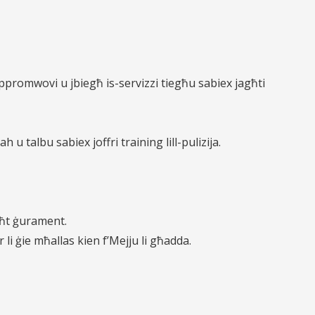
ippromwovi u jbiegħ is-servizzi tiegħu
sabiex jagħti
h u talbu sabiex joffri training lill-pulizija.
taħt ġurament.
ar li ġie mħallas kien f’Mejju li għadda.