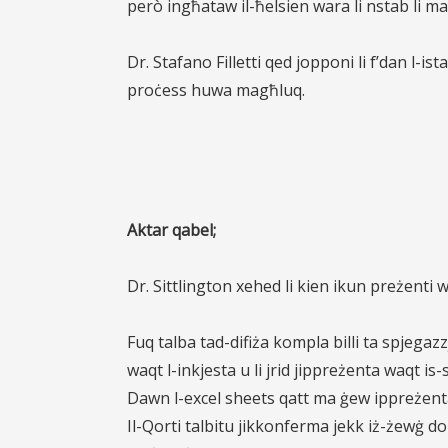
però ingħataw il-ħelsien wara li nstab li ma
Dr. Stafano Filletti qed jopponi li f’dan l-
proċess huwa magħluq.
Aktar qabel;
Dr. Sittlington xehed li kien ikun preżenti w
Fuq talba tad-difiża kompla billi ta spjega
waqt l-inkjesta u li jrid jippreżenta waqt is
Dawn l-excel sheets qatt ma ġew ippreżentat
Il-Qorti talbitu jikkonferma jekk iż-żewġ do