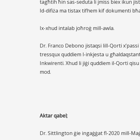
tagħtih ħin sas-seduta li jmiss biex ikun jis
Id-difiża ma tistax tifhem kif dokumenti bħal
Ix-xhud intalab joħroġ mill-awla.
Dr. Franco Debono jistaqsi lill-Qorti x’pa
tressqux quddiem l-inkjesta u għaldaqstan
Inkwirenti. Xhud li jiġi quddiem il-Qorti qis
mod.
Aktar qabel;
Dr. Sittlington ġie ingaġġat fl-2020 mill-Ma