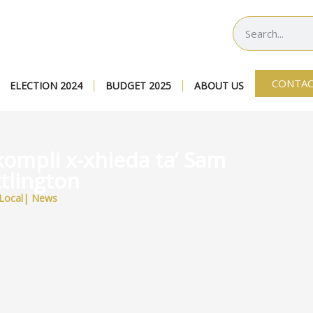
CONTAC
ELECTION 2024
BUDGET 2025
ABOUT US
Tkompli x-xhieda ta’ Sam
ttlington
Local
|
News