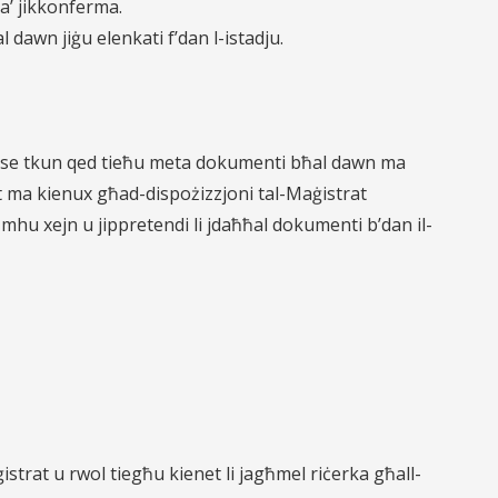
ta’ jikkonferma.
 dawn jiġu elenkati f’dan l-istadju.
ssi se tkun qed tieħu meta dokumenti bħal dawn ma
t ma kienux għad-dispożizzjoni tal-Maġistrat
u mhu xejn u jippretendi li jdaħħal dokumenti b’dan il-
ġistrat u rwol tiegħu kienet li jagħmel riċerka għall-