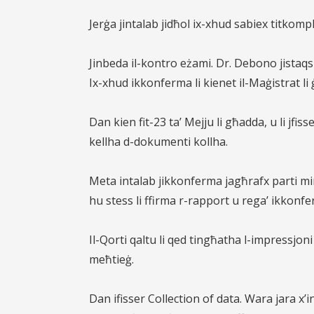
Jerġa jintalab jidħol ix-xhud sabiex titkomp
Jinbeda il-kontro eżami. Dr. Debono jistaqs
Ix-xhud ikkonferma li kienet il-Maġistrat li ġ
Dan kien fit-23 ta’ Mejju li għadda, u li jfis
kellha d-dokumenti kollha.
Meta intalab jikkonferma jagħrafx parti mir-
hu stess li ffirma r-rapport u rega’ ikkonf
Il-Qorti qaltu li qed tingħatha l-impressjon
meħtieġ.
Dan ifisser Collection of data. Wara jara x’i