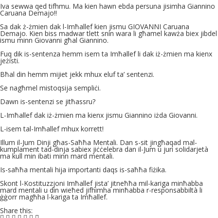
Iva sewwa qed tifhmu. Ma kien hawn ebda persuna jisimha Giannino
Caruana Demajo‼️
Sa dak ż-żmien dak l-Imħallef kien jismu GIOVANNI Caruana
Demajo. Kien biss madwar tlett snin wara li għamel kawża biex jibdel
ismu minn Giovanni għal Giannino.
Fuq dik is-sentenza hemm isem ta Imħallef li dak iż-żmien ma kienx
jeżisti.
Bħal din hemm mijiet jekk mhux eluf ta’ sentenzi.
Se nagħmel mistoqsija sempliċi.
Dawn is-sentenzi se jitħassru?
L-Imħallef dak iż-żmien ma kienx jismu Giannino iżda Giovanni.
L-isem tal-Imħallef mhux korrett!
Illum il-Jum Dinji għas-Saħħa Mentali. Dan s-sit jingħaqad mal-
kumplament tad-dinja sabiex jiċċelebra dan il-Jum u juri solidarjetà
ma kull min ibati minn mard mentali.
Is-saħħa mentali hija importanti daqs is-saħħa fiżika.
Skont l-Kostituzzjoni Imħallef jista’ jitneħħa mil-kariga minħabba
mard mentali u din wieħed jifhimha minħabba r-responsabbiltà li
ġġorr magħha l-kariga ta Imħallef.
Share this: