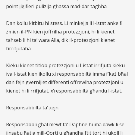
point jiġifieri pulizija għassa mad-dar tagħha.
Dan kollu kitbitu hi stess. Li minkejja li l-istat anke fi
żmien il-PN kien joffrilha protezzjoni, hi li kienet
taħseb li hi ta’ wara Alla, dik il-protezzjoni kienet
tirrifjutaha.
Kieku kienet titlob protezzjoni u l-istat irrifjuta kieku
iva l-istat kien ikollu xi responsabbiltà imma f’każ bħal
dan fejn gvernijiet differenti offrewlha protezzjoni u
kienet hi li rrifjutat, x’responsabbiltà għandu l-istat.
Responsabbiltà ta’ xejn.
Responsabbli għal mewt ta’ Daphne huma dawk li se
jinsabu ħatja mill-Qorti u għandha ftit tort hi ukoll li