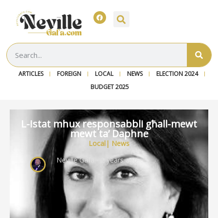
ARTICLES
FOREIGN
LOCAL
NEWS
ELECTION 2024
BUDGET 2025
L-Istat mhux responsabbli għall-mewt
mewt ta’ Daphne
Local
|
News
Neville Gafa
~ 2 years ago