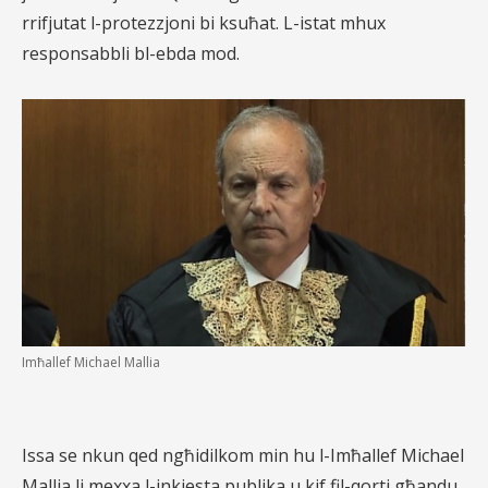
rrifjutat l-protezzjoni bi ksuħat. L-istat mhux
responsabbli bl-ebda mod.
Imħallef Michael Mallia
Issa se nkun qed ngħidilkom min hu l-Imħallef Michael
Mallia li mexxa l-inkjesta publika u kif fil-qorti għandu