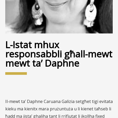
L-Istat mhux
responsabbli għall-mewt
mewt ta’ Daphne
Il-mewt ta’ Daphne Caruana Galizia setgħet tigi evitata
kieku ma kienitx mara prużuntuża u li kienet taħseb li
ħadd ma jista’ ghaliha tant li rrifjutat li jkollha fixed