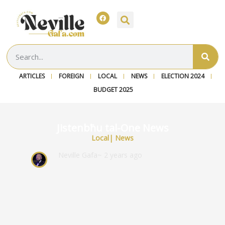
ARTICLES
FOREIGN
LOCAL
NEWS
ELECTION 2024
BUDGET 2025
Jistenbħu tal-One News
Local
|
News
Neville Gafa
~ 2 years ago