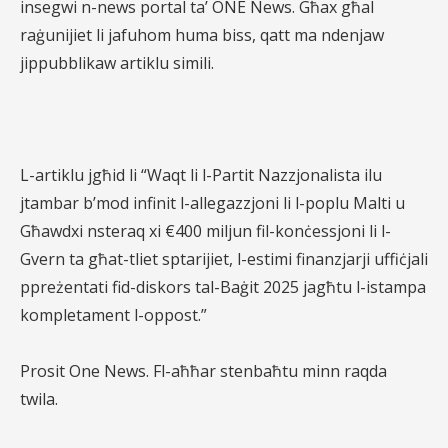
insegwi n-news portal ta’ ONE News. Għax għal
raġunijiet li jafuhom huma biss, qatt ma ndenjaw
jippubblikaw artiklu simili.
L-artiklu jgħid li “Waqt li l-Partit Nazzjonalista ilu
jtambar b’mod infinit l-allegazzjoni li l-poplu Malti u
Għawdxi nsteraq xi €400 miljun fil-konċessjoni li l-
Gvern ta għat-tliet sptarijiet, l-estimi finanzjarji uffiċjali
ppreżentati fid-diskors tal-Baġit 2025 jagħtu l-istampa
kompletament l-oppost.”
Prosit One News. Fl-aħħar stenbaħtu minn raqda
twila.