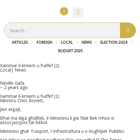
ARTICLES
FOREIGN
LOCAL
NEWS
ELECTION 2024
BUDGET 2025
Xammar il-kmiem u ħaffef (2)
Local
|
News
Neville Gafa
~ 2 years ago
Xammar il-kmiem u ħaffef (2)
Ministru Chris Bonett,
Jien erġajt,
Bħal ma diġà għidtlek, il-Ministeru li ġie fdat lilek mhux xi
assoċjazzjoni tal-futbol.
Ministeru ghat-Trasport, l-Infrastruttura u x-Xogħlijiet Pubbliċi.
Jien mhux se noqgħod nagħmel PQs jew ngħid lil The Times