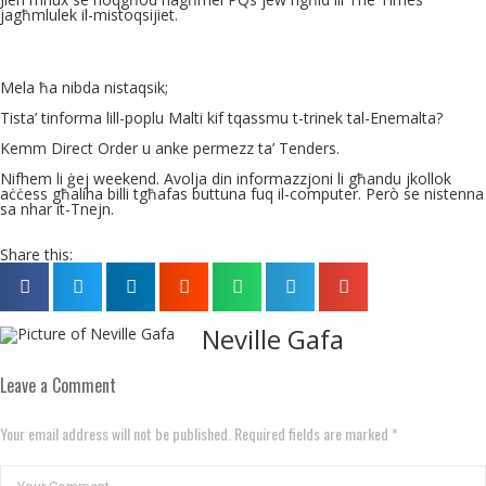
jagħmlulek il-mistoqsijiet.
Mela ħa nibda nistaqsik;
Tista’ tinforma lill-poplu Malti kif tqassmu t-trinek tal-Enemalta?
Kemm Direct Order u anke permezz ta’ Tenders.
Nifhem li ġej weekend. Avolja din informazzjoni li għandu jkollok
aċċess għaliha billi tgħafas buttuna fuq il-computer. Però se nistenna
sa nhar it-Tnejn.
Share this:
Neville Gafa
Leave a Comment
Your email address will not be published. Required fields are marked *