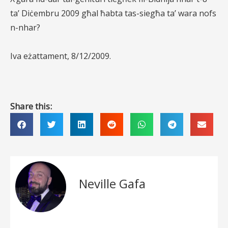
ta’ Diċembru 2009 għal ħabta tas-siegħa ta’ wara nofs
n-nhar?
Iva eżattament, 8/12/2009.
Share this:
Neville Gafa