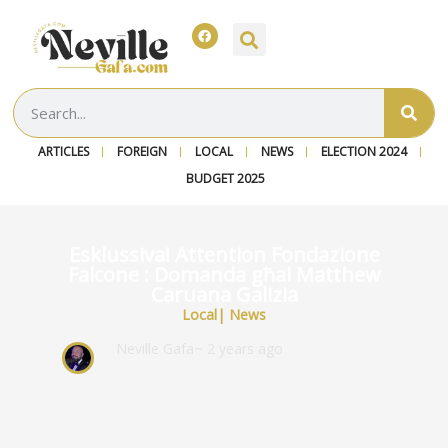
ARTICLES
FOREIGN
LOCAL
NEWS
ELECTION 2024
BUDGET 2025
Esklussiva! Attention Fondazione
Falcone : Domanda għal Matthew
Caruana Galizia
Local
|
News
Neville Gafa
~ 2 years ago