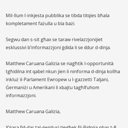
Mil-llum l-inkjesta pubblika se tibda titqies bħala
kompletament fażulla u bla bażi.
Segwu dan s-sit għax se taraw rivelazzjonijiet
esklussivi b’informazzjoni ġdida li se ddur d-dinja.
Matthew Caruana Galizia se nagħtik l-opportunità
tgħidilna int qabel nkun jien li ninforma d-dinja kollha
inkluż il-Parlament Ewropew u l-gazzetti Taljani,
Ġermaniżi u Amerikani li xbajtu tagħlfuhom
informazzjoni.
Matthew Caruana Galizia,
X’ġara fid-dar tal-ġenituri tiegħek fil-Bidnija nhar t-8