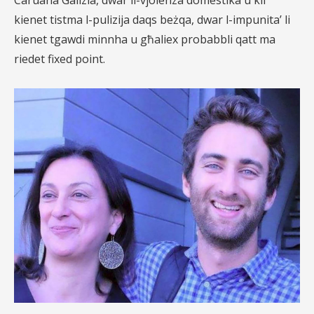
Caruana Galizia, dwar il-vjolenza domestika u kif
kienet tistma l-pulizija daqs beżqa, dwar l-impunita’ li
kienet tgawdi minnha u għaliex probabbli qatt ma
riedet fixed point.