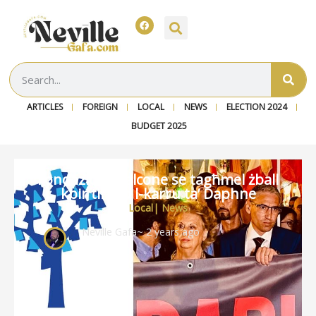
ARTICLES
FOREIGN
LOCAL
NEWS
ELECTION 2024
BUDGET 2025
Fondazione Falcone se tagħmel żball
kbir tirkeb l-karru ta’ Daphne
Local
|
News
Neville Gafa
~ 2 years ago