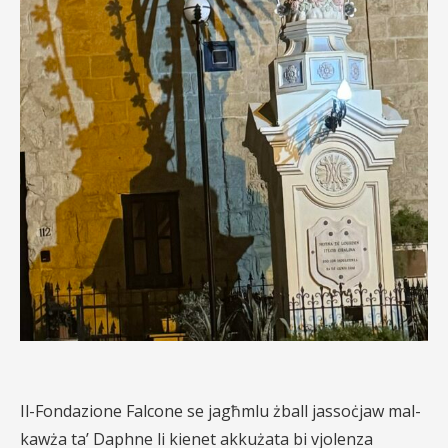
Il-Fondazione Falcone se jagħmlu żball jassoċjaw mal-
kawża ta’ Daphne li kienet akkużata bi vjolenza