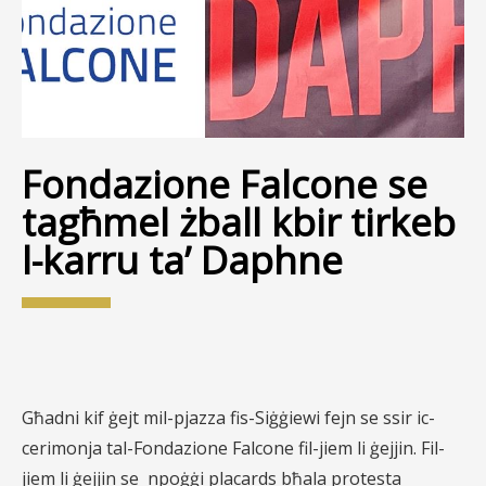
Fondazione Falcone se
tagħmel żball kbir tirkeb
l-karru ta’ Daphne
Għadni kif ġejt mil-pjazza fis-Siġġiewi fejn se ssir ic-
cerimonja tal-Fondazione Falcone fil-jiem li ġejjin. Fil-
jiem li ġejjin se
npoġġi placards bħala protesta