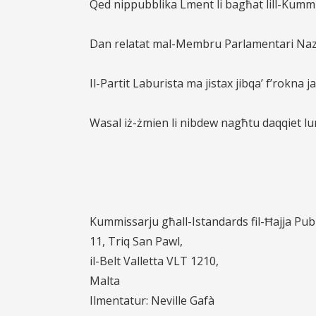
Qed nippubblika Lment li bagħat lill-
Kummis
Dan relatat mal-Membru Parlamentari Naz
Il-Partit Laburista ma jistax jibqa’ f’rokna 
Wasal iż-żmien li nibdew nagħtu daqqiet lu
Kummissarju għall-Istandards fil-Ħajja Pub
11, Triq San Pawl,
il-Belt Valletta VLT 1210,
Malta
Ilmentatur: Neville Gafà