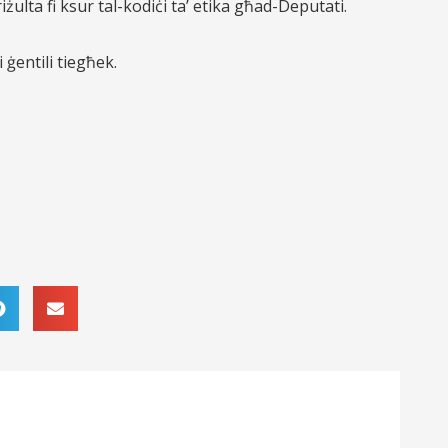
riżulta fi ksur tal-kodiċi ta’ etika għad-Deputati.
 ġentili tiegħek.