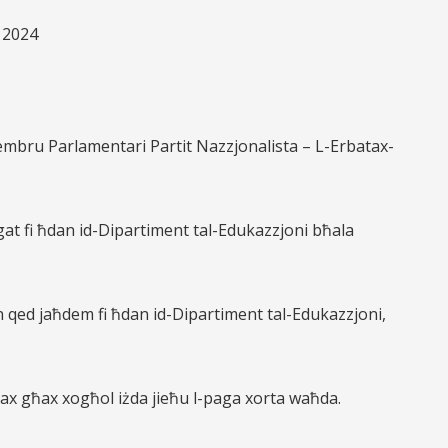
 2024
embru Parlamentari Partit Nazzjonalista – L-Erbatax-
gat fi ħdan id-Dipartiment tal-Edukazzjoni bħala
n qed jaħdem fi ħdan id-Dipartiment tal-Edukazzjoni,
rtax għax xogħol iżda jieħu l-paga xorta waħda.