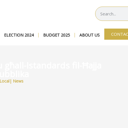
CONTAC
ELECTION 2024
BUDGET 2025
ABOUT US
għall-Istandards fil-Ħajja
ubblika
Local
|
News