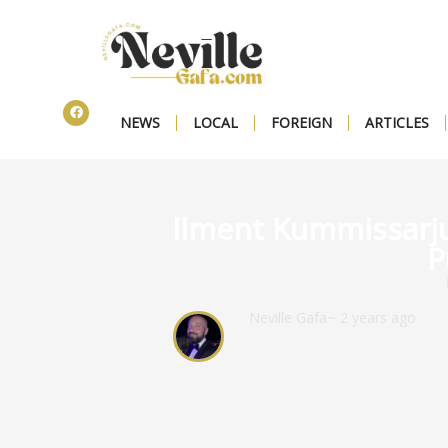
NEWS
LOCAL
FOREIGN
ARTICLES
Ilment Kummissarju 
P
Neville Gafa
~ 2 years ago