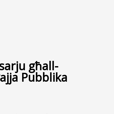
arju għall-
Ħajja Pubblika