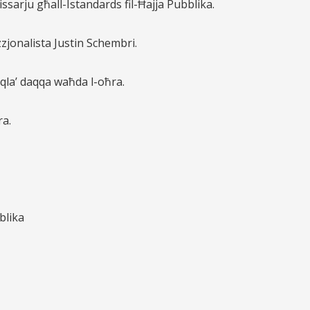
sarju għall-Istandards fil-Ħajja Pubblika.
zjonalista
Justin Schembri.
jaqla’ daqqa waħda l-oħra.
ra.
blika