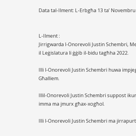
Data tal-Ilment: L-Erbgħa 13 ta’ Novembru
L-Ilment :
Jirrigwarda l-Onorevoli Justin Schembri, M
il Leġislatura li ġġib il-bidu tagħha 2022.
Illi l-Onorevoli Justin Schembri huwa impje
Għalliem.
Illil-Onorevoli Justin Schembri suppost iku
imma ma jmurx għax-xogħol.
Illi l-Onorevoli Justin Schembri ma jirrapu