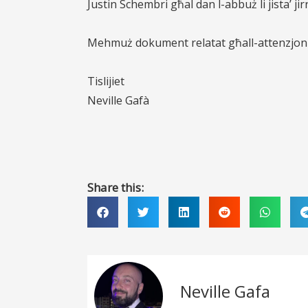
Justin Schembri għal dan l-abbuż li jista’ jir
Mehmuż dokument relatat
għall-attenzjoni
Tislijiet
Neville Gafà
Share this:
Neville Gafa