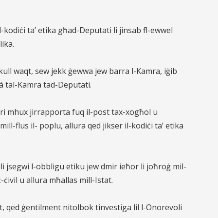
odiċi ta’ etika għad-Deputati li jinsab fl-ewwel
ika.
ll waqt, sew jekk ġewwa jew barra l-
Kamra, iġib
ità tal-Kamra tad-Deputati.
i mhux jirrapporta fuq il-post tax-xogħol u
ill-flus il- poplu, allura qed jikser il-kodiċi ta’ etika
 jsegwi l-obbligu etiku jew dmir ieħor li joħroġ mil-
ċivil u allura mħallas mill-Istat.
 qed ġentilment nitolbok tinvestiga lil l-Onorevoli