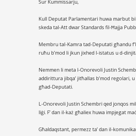
Sur Kummissarju,
Kull Deputat Parlamentari huwa marbut bil-k
skeda tal-Att dwar Standards fil-Ħajja Pubbl
Membru tal-Kamra tad-Deputati għandu f’ku
ruħu b’mod li jkun jixhed l-istatus u d-dinj
Nemmen li meta l-Onorevoli Justin Schembr
addirittura jibqa’ jitħallas b’mod regolari, u m
għad-Deputati.
L-Onorevoli Justin Schembri qed jonqos milli
liġi. F’ dan il-każ għaliex huwa impjegat maċ-
Għaldaqstant, permezz ta’ dan il-komunikat,