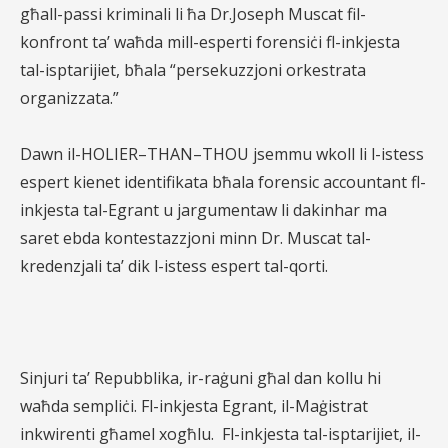
għall-passi kriminali li ħa Dr.Joseph Muscat fil-
konfront ta’ waħda mill-esperti forensiċi fl-inkjesta
tal-isptarijiet, bħala “persekuzzjoni orkestrata
organizzata.”
Dawn il-HOLIER–THAN–THOU jsemmu wkoll li l-istess
espert kienet identifikata bħala forensic accountant fl-
inkjesta tal-Egrant u jargumentaw li dakinhar ma
saret ebda kontestazzjoni minn Dr. Muscat tal-
kredenzjali ta’ dik l-istess espert tal-qorti.
Sinjuri ta’ Repubblika, ir-raġuni għal dan kollu hi
waħda sempliċi. Fl-inkjesta Egrant, il-Maġistrat
inkwirenti għamel xogħlu.
Fl-inkjesta tal-isptarijiet, il-