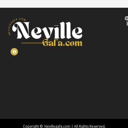
C
Copyright © Nevillegafa.com | All Rights Reserved.