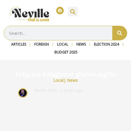
ARTICLES
FOREIGN
LOCAL
NEWS
ELECTION 2024
BUDGET 2025
Fl-Egrant il-Maġistrat għamel xogħlu
Local
|
News
Neville Gafa
~ 2 years ago