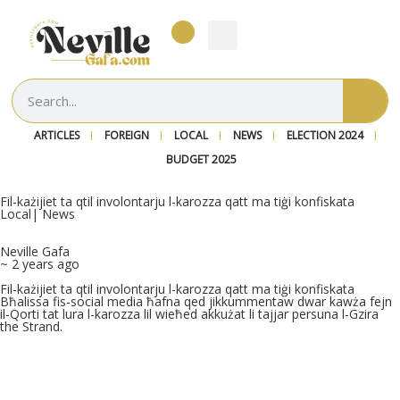
ARTICLES
FOREIGN
LOCAL
NEWS
ELECTION 2024
BUDGET 2025
Fil-każijiet ta qtil involontarju l-karozza qatt ma tiġi konfiskata
Local
|
News
Neville Gafa
~ 2 years ago
Fil-każijiet ta qtil involontarju l-karozza qatt ma tiġi konfiskata
Bħalissa fis-social media ħafna qed jikkummentaw dwar kawża fejn
il-Qorti tat lura l-karozza lil wieħed akkużat li tajjar persuna l-Gzira
the Strand.