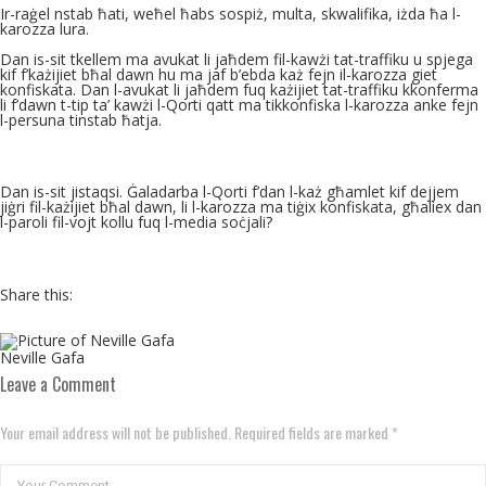
Ir-raġel nstab ħati, weħel ħabs sospiż, multa, skwalifika, iżda ħa l-
karozza lura.
Dan is-sit tkellem ma avukat li jaħdem fil-kawżi tat-traffiku u spjega
kif f’każijiet bħal dawn hu ma jaf b’ebda każ fejn il-karozza giet
konfiskata. Dan l-avukat li jaħdem fuq każijiet tat-traffiku kkonferma
li f’dawn t-tip ta’ kawżi l-Qorti qatt ma tikkonfiska l-karozza anke fejn
l-persuna tinstab ħatja.
Dan is-sit jistaqsi. Ġaladarba l-Qorti f’dan l-każ għamlet kif dejjem
jiġri fil-każijiet bħal dawn, li l-karozza ma tiġix konfiskata, għaliex dan
l-paroli fil-vojt kollu fuq l-media soċjali?
Share this:
Neville Gafa
Leave a Comment
Your email address will not be published. Required fields are marked *