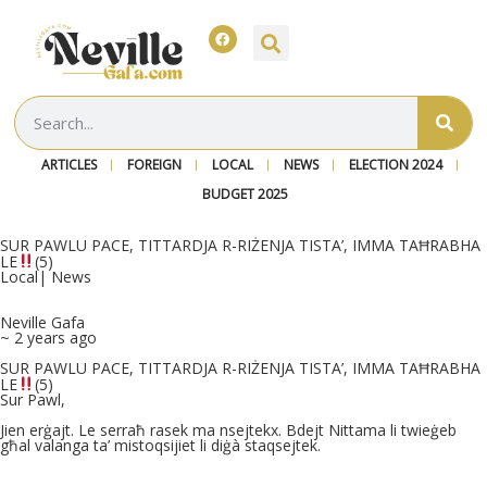
ARTICLES
FOREIGN
LOCAL
NEWS
ELECTION 2024
BUDGET 2025
SUR PAWLU PACE, TITTARDJA R-RIŻENJA TISTA’, IMMA TAĦRABHA
LE
(5)
Local
|
News
Neville Gafa
~ 2 years ago
SUR PAWLU PACE, TITTARDJA R-RIŻENJA TISTA’, IMMA TAĦRABHA
LE
(5)
Sur Pawl,
Jien erġajt. Le serraħ rasek ma nsejtekx. Bdejt Nittama li twieġeb
għal valanga ta’ mistoqsijiet li diġà staqsejtek.