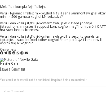
Mela ħa nkomplu fejn ħallejna;
Veru li l-granet li fallejt mix-xoghol fi 18-il sena jammontaw ghal aktar
minn 4,500 gurnata xoghol k9nsekuttiva?
Veru li dan kollu jistgħu jikkonfermawh, jekk xi ħadd jindenja
jistaqsihom, in-nurses li suppost kont xogħol magħhom però li QATT
ma rawk lanqas b’nemes?
Veru li dan kollu jistgħu jikkonfermawh ukoll is-security guards tal-
isptarijiet li suppost kont tidher xogħol fihom però QATT ma raw lil
wiċċek fuq ix-xogħol?
Share this:
Neville Gafa
Leave a Comment
Your email address will not be published. Required fields are marked *