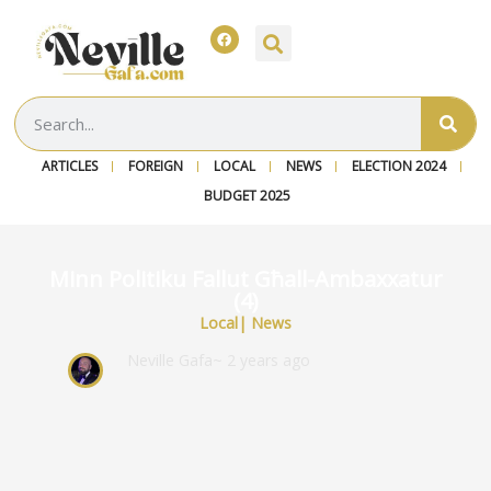
ARTICLES
FOREIGN
LOCAL
NEWS
ELECTION 2024
BUDGET 2025
Minn Politiku Fallut Għall-Ambaxxatur
(4)
Local
|
News
Neville Gafa
~ 2 years ago