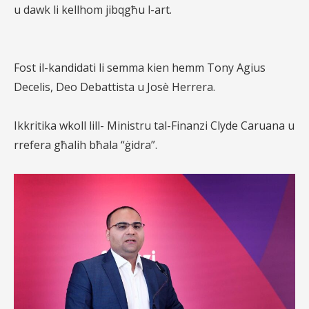
u dawk li kellhom jibqgħu l-art.
Fost il-kandidati li semma kien hemm Tony Agius
Decelis, Deo Debattista u Josè Herrera.
Ikkritika wkoll lill- Ministru tal-Finanzi Clyde Caruana u
rrefera għalih bħala “ġidra”.