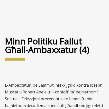
Minn Politiku Fallut
Għall-Ambaxxatur (4)
L-Ambaxxatur Joe Sammut infexx jgħid kontra Joseph
Muscat u Robert Abela u “l-konfoffi ta’ bejniethom”.
Sostna li f’elezzjoni preċedent kien hemm ftehim
bejniethom dwar liema kandidati għandhom jiġu eletti