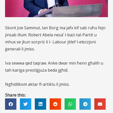
Skont Joe Sammut, Ian Borg ma jafx kif sab ruħu fejn
jinsab illum. Robert Abela nesa’ l-bażi tal-Partit u
mhux se jkun sorpriż li l- Labour jitlef l-elezzjoni
ġenerali li jmiss.
Iva sewwa qed taqraw. Anke dwar min ħenn għalih u
tah kariga prestiġjuża beda jgħid.
Ngħidilkom aktar fl-artiklu li jmiss.
Share this: