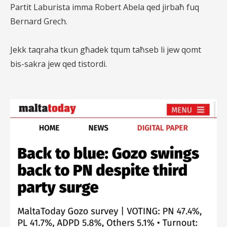
Partit Laburista imma Robert Abela qed jirbaħ fuq
Bernard Grech.
Jekk taqraha tkun għadek tqum taħseb li jew qomt
bis-sakra jew qed tistordi.