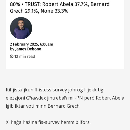
Kif jista’ jkun fl-istess survey johrog li jekk tiġi
elezzjoni Għawdex jintrebaħ mil-PN però Robert Abela
iġib iktar voti minn Bernard Grech.
Xi ħaġa ħażina fis-survey hemm bilfors.