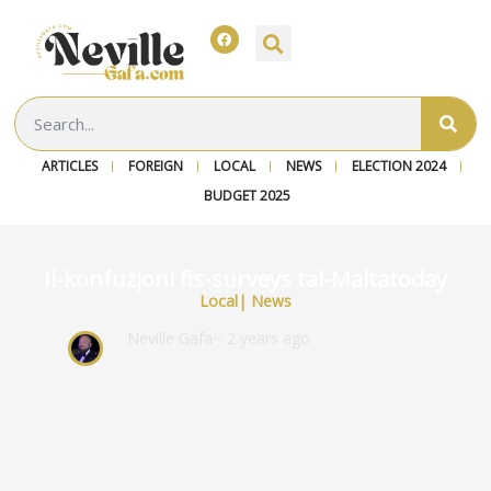
ARTICLES
FOREIGN
LOCAL
NEWS
ELECTION 2024
BUDGET 2025
Il-konfużjoni fis-surveys tal-Maltatoday
Local
|
News
Neville Gafa
~ 2 years ago