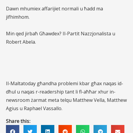
Dawn mhumiex affarijiet normali u ħadd ma
jifhimhom.
Min qed jirbaħ Għawdex? Il-Partit Nazzjonalista u
Robert Abela.
Il-Maltatoday għandha problemi kbar għax naqas id-
dħul u naqas r-readership tant li fl-aħħar xhur in-
newsroom żarmat meta telqu Matthew Vella, Matthew
Agius u Raphael Vassallo.
Share this: