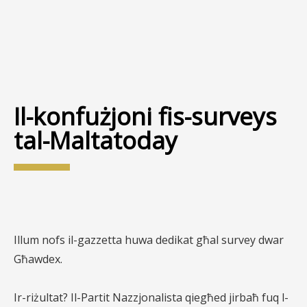
Il-konfużjoni fis-surveys
tal-Maltatoday
Illum nofs il-gazzetta huwa dedikat għal survey dwar
Għawdex.
Ir-riżultat? Il-Partit Nazzjonalista qiegħed jirbaħ fuq l-