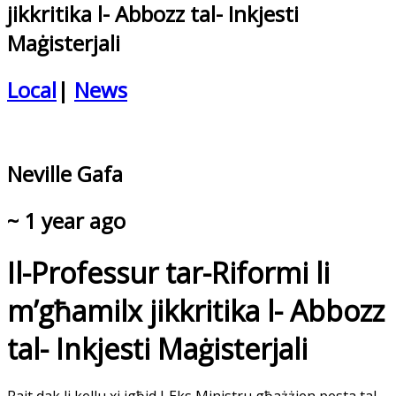
jikkritika l- Abbozz tal- Inkjesti
Maġisterjali
Local
|
News
Neville Gafa
~ 1 year ago
Il-Professur tar-Riformi li
m’għamilx jikkritika l- Abbozz
tal- Inkjesti Maġisterjali