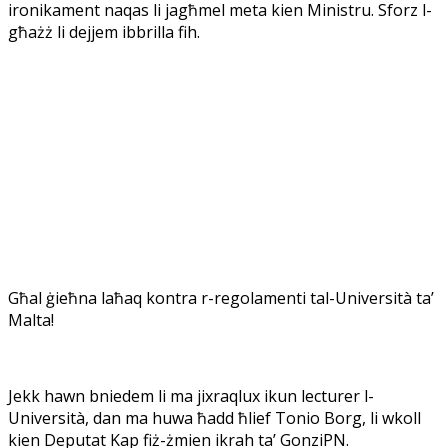
ironikament naqas li jagħmel meta kien Ministru. Sforz l-
għażż li dejjem ibbrilla fih.
Għal ġieħna laħaq kontra r-regolamenti tal-Università ta’
Malta!
Jekk hawn bniedem li ma jixraqlux ikun lecturer l-
Università, dan ma huwa ħadd ħlief Tonio Borg, li wkoll
kien Deputat Kap fiż-żmien ikrah ta’ GonziPN.