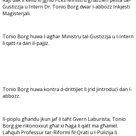
Rajt dak li kellu xi jgħid l-Eks Ministru għażżien pesta tal-
Ġustizzja u Intern Dr. Tonio Borg dwar l-abbozz Inkjesti
Magisterjali.
Tonio Borg huwa l-agħar Ministru tal-Ġustizzja u l-Intern
li qatt ra dan il-pajjiż.
Tonio Borg huwa kontra d-drittijiet li jrid jintroduċi dan l-
abbozz.
Il-poplu għandu jkun jaf li taħt Gvern Laburista, Tonio
Borg ġie rikonoxxut għal xi ħaġa li qatt ma għamel.
Laħquh Professur tar-Riformi fil-Qrati u l-Pulizija li