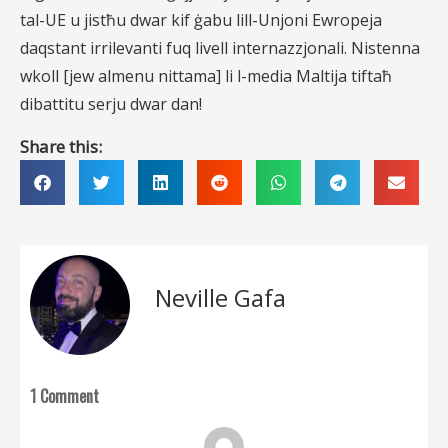
tal-UE u jistħu dwar kif ġabu lill-Unjoni Ewropeja
daqstant irrilevanti fuq livell internazzjonali. Nistenna
wkoll [jew almenu nittama] li l-media Maltija tiftaħ
dibattitu serju dwar dan!
Share this:
Neville Gafa
1 Comment