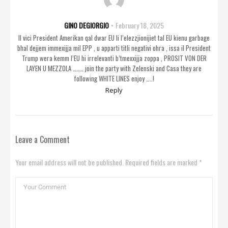
GINO DEGIORGIO
February 18, 2025
Il vici President Amerikan qal dwar EU li l’elezzjionijiet tal EU kienu garbage
bhal dejjem immexijja mil EPP , u apparti titli negativi ohra , issa il President
Trump wera kemm l’EU hi irrelevanti b’tmexxijja zoppa , PROSIT VON DER
LAYEN U MEZZOLA ……… join the party with Zelenski and Casa they are
following WHITE LINES enjoy …..!
Reply
Leave a Comment
Your email address will not be published. Required fields are marked *