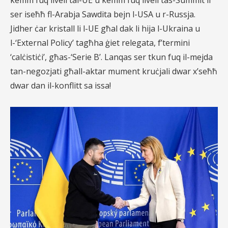
kemm fuq livell tal-UE u kemm fuq livell tas-Summit li
ser iseħħ fl-Arabja Sawdita bejn l-USA u r-Russja.
Jidher ċar kristall li l-UE għal dak li hija l-Ukraina u
l-‘External Policy’ tagħha ġiet relegata, f’termini
‘calċistiċi’, għas-‘Serie B’. Lanqas ser tkun fuq il-mejda
tan-negozjati għall-aktar mument kruċjali dwar x’seħħ
dwar dan il-konflitt sa issa!