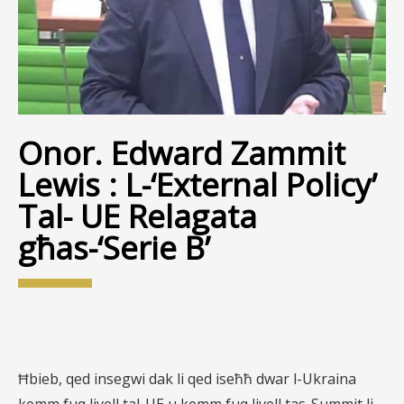
Onor. Edward Zammit
Lewis : L-‘External Policy’
Tal- UE Relagata
għas-‘Serie B’
Ħbieb, qed insegwi dak li qed iseħħ dwar l-Ukraina