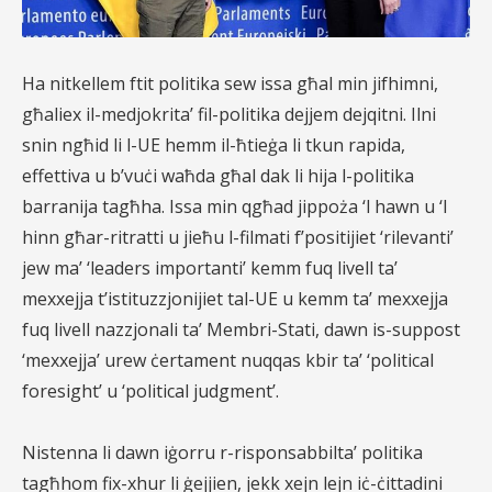
Ha nitkellem ftit politika sew issa għal min jifhimni,
għaliex il-medjokrita’ fil-politika dejjem dejqitni. Ilni
snin ngħid li l-UE hemm il-ħtieġa li tkun rapida,
effettiva u b’vuċi waħda għal dak li hija l-politika
barranija tagħha. Issa min qgħad jippoża ‘l hawn u ‘l
hinn għar-ritratti u jieħu l-filmati f’positijiet ‘rilevanti’
jew ma’ ‘leaders importanti’ kemm fuq livell ta’
mexxejja t’istituzzjonijiet tal-UE u kemm ta’ mexxejja
fuq livell nazzjonali ta’ Membri-Stati, dawn is-suppost
‘mexxejja’ urew ċertament nuqqas kbir ta’ ‘political
foresight’ u ‘political judgment’.
Nistenna li dawn iġorru r-risponsabbilta’ politika
tagħhom fix-xhur li ġejjien, jekk xejn lejn iċ-ċittadini