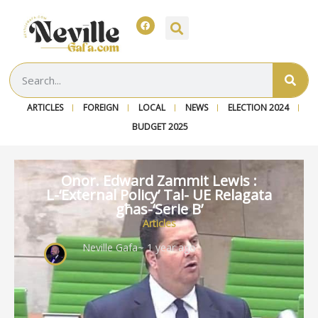
ARTICLES
FOREIGN
LOCAL
NEWS
ELECTION 2024
BUDGET 2025
Onor. Edward Zammit Lewis :
L-‘External Policy’ Tal- UE Relagata
għas-‘Serie B’
Articles
Neville Gafa
~ 1 year ago