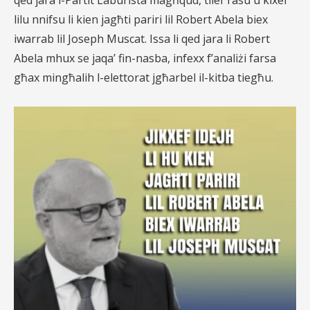
qed jara l-Partit Laburista magħqud, tilef rasu u kixef
lilu nnifsu li kien jagħti pariri lil Robert Abela biex
iwarrab lil Joseph Muscat. Issa li qed jara li Robert
Abela mhux se jaqa’ fin-nasba, infexx f’analiżi farsa
għax mingħalih l-elettorat jgħarbel il-kitba tiegħu.