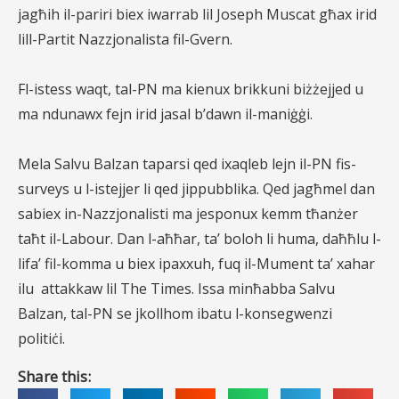
jagħih il-pariri biex iwarrab lil Joseph Muscat għax irid
lill-Partit Nazzjonalista fil-Gvern.
Fl-istess waqt, tal-PN ma kienux brikkuni biżżejjed u
ma ndunawx fejn irid jasal b’dawn il-maniġġi.
Mela Salvu Balzan taparsi qed ixaqleb lejn il-PN fis-
surveys u l-istejjer li qed jippubblika. Qed jagħmel dan
sabiex in-Nazzjonalisti ma jesponux kemm tħanżer
taħt il-Labour. Dan l-aħħar, ta’ boloh li huma, daħħlu l-
lifa’ fil-komma u biex ipaxxuh, fuq il-Mument ta’ xahar
ilu
attakkaw lil The Times. Issa minħabba Salvu
Balzan, tal-PN se jkollhom ibatu l-konsegwenzi
politiċi.
Share this: