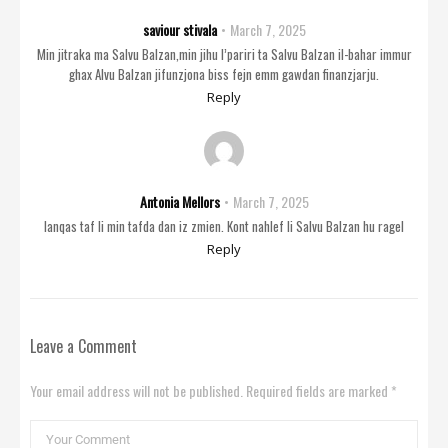
saviour stivala
March 7, 2025
Min jitraka ma Salvu Balzan,min jihu l’pariri ta Salvu Balzan il-bahar immur
ghax Alvu Balzan jifunzjona biss fejn emm gawdan finanzjarju.
Reply
Antonia Mellors
March 7, 2025
lanqas taf li min tafda dan iz zmien. Kont nahlef li Salvu Balzan hu ragel
Reply
Leave a Comment
Your email address will not be published. Required fields are marked *