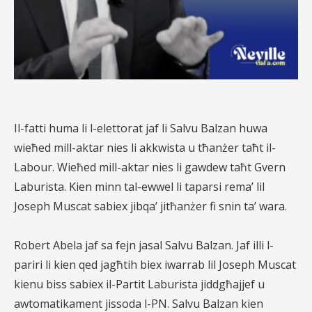
Il-fatti huma li l-elettorat jaf li Salvu Balzan huwa
wieħed mill-aktar nies li akkwista u tħanżer taħt il-
Labour. Wieħed mill-aktar nies li gawdew taħt Gvern
Laburista. Kien minn tal-ewwel li taparsi rema’ lil
Joseph Muscat sabiex jibqa’ jitħanżer fi snin ta’ wara.
Robert Abela jaf sa fejn jasal Salvu Balzan. Jaf illi l-
pariri li kien qed jagħtih biex iwarrab lil Joseph Muscat
kienu biss sabiex il-Partit Laburista jiddgħajjef u
awtomatikament jissoda l-PN. Salvu Balzan kien