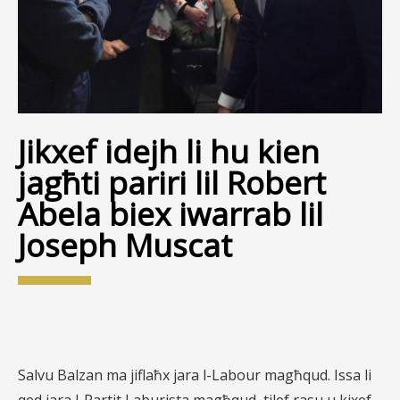
Jikxef idejh li hu kien
jagħti pariri lil Robert
Abela biex iwarrab lil
Joseph Muscat
Salvu Balzan ma jiflaħx jara l-Labour magħqud. Issa li