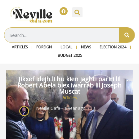
ARTICLES
FOREIGN
LOCAL
NEWS
ELECTION 2024
BUDGET 2025
Jikxef idejh li hu kien jagħti pariri lil
Robert Abela biex iwarrab lil Joseph
Muscat
Articles
Neville Gafa
~ 1 year ago