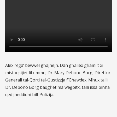
Alex reġa’ bewwel għajnejh. Dan għaliex għamilt xi
mistoqsijiet lil ommu, Dr. Mary Debono Borg, Direttur
Ġenerali tal-Qorti tal-Ġustizzja f’Għawdex. Mhux talli
Dr. Debono Borg baqgħet ma weġbitx, talli issa binha
qed jheddidni bill-Pulizija.