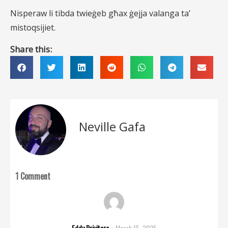
Nisperaw li tibda twieġeb għax ġejja valanga ta’
mistoqsijiet.
Share this:
Neville Gafa
1 Comment
Eddy Privitera
March 15, 2025