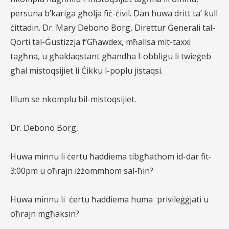
persuna b’kariga għolja fiċ-ċivil. Dan huwa dritt ta’ kull
ċittadin. Dr. Mary Debono Borg, Direttur Ġenerali tal-
Qorti tal-Ġustizzja f’Għawdex, mħallsa mit-taxxi
tagħna, u għaldaqstant għandha l-obbligu li twieġeb
għal mistoqsijiet li Ċikku l-poplu jistaqsi.
Illum se nkomplu bil-mistoqsijiet.
Dr. Debono Borg,
Huwa minnu li ċertu ħaddiema tibgħathom id-dar fit-
3:00pm u oħrajn iżżommhom sal-ħin?
Huwa minnu li
ċertu ħaddiema huma
privileġġjati u
oħrajn mgħaksin?