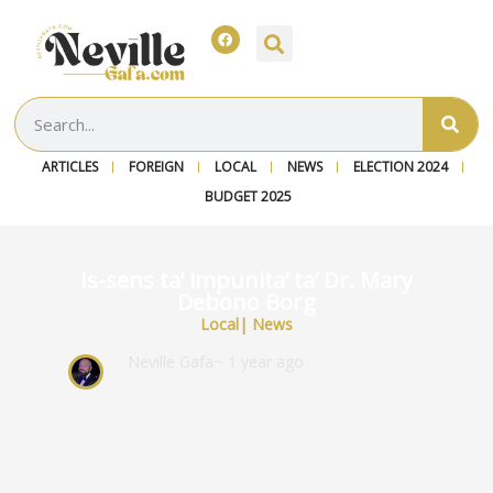
ARTICLES
FOREIGN
LOCAL
NEWS
ELECTION 2024
BUDGET 2025
Is-sens ta’ impunita’ ta’ Dr. Mary
Debono Borg
Local
|
News
Neville Gafa
~ 1 year ago