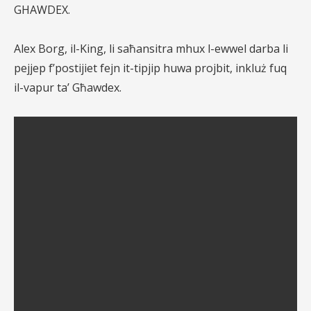
GHAWDEX.
Alex Borg, il-King, li saħansitra mhux l-ewwel darba li
pejjep f’postijiet fejn it-tipjip huwa projbit, inkluż fuq
il-vapur ta’ Għawdex.