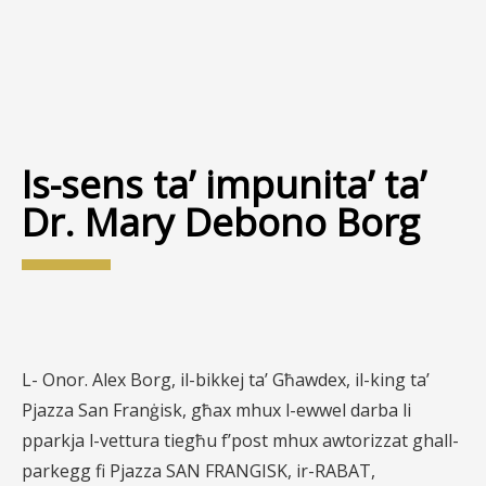
Is-sens ta’ impunita’ ta’
Dr. Mary Debono Borg
L- Onor. Alex Borg, il-bikkej ta’ Għawdex, il-king ta’
Pjazza San Franġisk, għax mhux l-ewwel darba li
pparkja l-vettura tiegħu f’post mhux awtorizzat ghall-
parkegg fi Pjazza SAN FRANGISK, ir-RABAT,