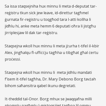
Sa issa staqsejniha hux minnu li meta d-deputat tar-
reġistru tkun sick jew leave, id-direttur tagħmel
ġurnata fir-reġistru u toqgħod tara l-atti kollha li
jidħlu hi, anke meta hemm 6 deputati oħra li jistgħu
jirriplesjaw lil dak tar-reġistru.
Staqsejna wkoll hux minnu li meta jżurha t-tifel il-kbir
Alex,
jingħalqu fl-uffiċċju tagħha u tibgħat għal ċertu
proċessi.
Staqsejna wkoll hux minnu li
meta jidhlu mandati
f’isem it-tifel tagħha, Dr.
Mary Debono Borg tavżah
bihom saħansitra qabel ikunu degretati.
It-theddid tal-Onor. Borg mhux se jwaqqafna milli
nkomplu nagħmlu l-mistoqsijiet tagħna lil ommu,