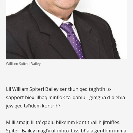
William Spiteri Bailey
Lil William Spiteri Bailey ser tkun qed tagħtih is-
sapport biex jilħaq minflok ta’ qablu l-ġimgħa d-dieħla
jew qed taħdem kontrih?
Milli smajt, lil ta’ qablu bilkemm kont tħallih jitniffes.
Spiteri Bailey magħruf mhux biss bħala ġentlom imma