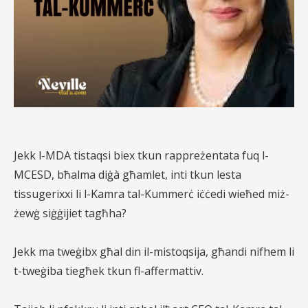
Jekk l-MDA tistaqsi biex tkun rappreżentata fuq l-
MCESD, bħalma diġà għamlet, inti tkun lesta
tissugerixxi li l-Kamra tal-Kummerċ iċċedi wieħed miż-
żewġ siġġijiet tagħha?
Jekk ma tweġibx għal din il-mistoqsija, għandi nifhem li
t-tweġiba tiegħek tkun fl-affermattiv.