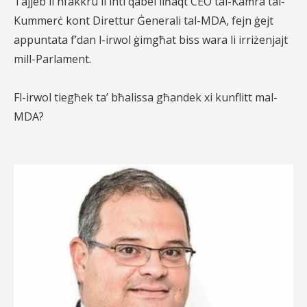
Tajjeb li nfakkru li inti qabel ilħaqt CEO tal-Kamra tal-
Kummerċ kont Direttur Ġenerali tal-MDA, fejn ġejt
appuntata f’dan l-irwol ġimgħat biss wara li irriżenjajt
mill-Parlament.
Fl-irwol tiegħek ta’ bħalissa għandek xi kunflitt mal-
MDA?