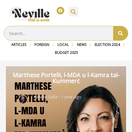
ARTICLES
FOREIGN
LOCAL
NEWS
ELECTION 2024
BUDGET 2025
Marthese Portelli, l-MDA u l-Kamra tal-
Kummerċ
Local
|
News
Neville Gafa
~ 1 year ago