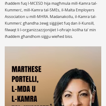
iħaddem fuq l-MCESD hija magħmula mill-Kamra tal-
Kummerċ, mill-Kamra tal-SMEs, il-Malta Employers
Association u mill-MHRA. Madanakollu, il-Kamra tal-
Kummerċ għandha żewġ siġġijiet fuq dan il-Kunsill,
filwaqt li l-organizzazzjonijiet l-oħrajn kollha ta’ min
iħaddem għandhom siġġu wieħed biss.