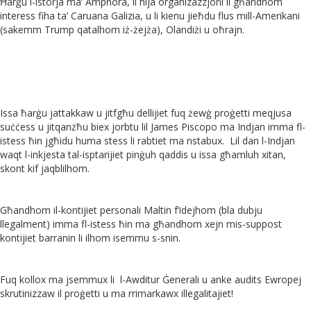
Ħarġu l-istorja ma’ Amphora, li hija organizazzjoni li għandhom
interess fiha ta’ Caruana Galizia, u li kienu jieħdu flus mill-Amerikani
(sakemm Trump qatalhom iż-żejża), Olandiżi u oħrajn.
Issa ħarġu jattakkaw u jitfgħu dellijiet fuq żewġ proġetti meqjusa
suċċess u jitqanżħu biex jorbtu lil James Piscopo ma Indjan imma fl-
istess ħin jgħidu huma stess li rabtiet ma nstabux.
Lil dan l-Indjan
waqt l-inkjesta tal-isptarijiet pinġuh qaddis u issa għamluh xitan,
skont kif jaqblilhom.
Għandhom il-kontijiet personali Maltin f’idejhom (bla dubju
llegalment) imma fl-istess ħin ma għandhom xejn mis-suppost
kontijiet barranin li ilhom isemmu s-snin.
Fuq kollox ma jsemmux li
l-Awditur Ġenerali u anke audits Ewropej
skrutinizzaw il proġetti u ma rrimarkawx illegalitajiet!