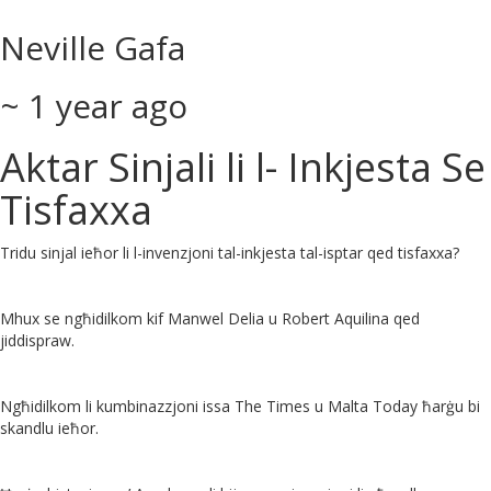
Neville Gafa
~ 1 year ago
Aktar Sinjali li l- Inkjesta Se
Tisfaxxa
Tridu sinjal ieħor li l-invenzjoni tal-inkjesta tal-isptar qed tisfaxxa?
Mhux se ngħidilkom kif Manwel Delia u Robert Aquilina qed
jiddispraw.
Ngħidilkom li kumbinazzjoni issa The Times u Malta Today ħarġu bi
skandlu ieħor.