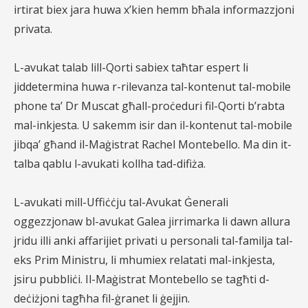
irtirat biex jara huwa x’kien hemm bħala informazzjoni
privata.
L-avukat talab lill-Qorti sabiex taħtar espert li
jiddetermina huwa r-rilevanza tal-kontenut tal-mobile
phone ta’ Dr Muscat għall-proċeduri fil-Qorti b’rabta
mal-inkjesta. U sakemm isir dan il-kontenut tal-mobile
jibqa’ għand il-Maġistrat Rachel Montebello. Ma din it-
talba qablu l-avukati kollha tad-difiża.
L-avukati mill-Uffiċċju tal-Avukat Ġenerali
oggezzjonaw bl-avukat Galea jirrimarka li dawn allura
jridu illi anki affarijiet privati u personali tal-familja tal-
eks Prim Ministru, li mhumiex relatati mal-inkjesta,
jsiru pubbliċi. Il-Maġistrat Montebello se tagħti d-
deċiżjoni tagħha fil-ġranet li ġejjin.