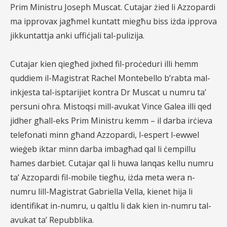
Prim Ministru Joseph Muscat. Cutajar żied li Azzopardi
ma ipprovax jagħmel kuntatt miegħu biss iżda ipprova
jikkuntattja anki uffiċjali tal-pulizija.
Cutajar kien qiegħed jixhed fil-proċeduri illi hemm
quddiem il-Magistrat Rachel Montebello b’rabta mal-
inkjesta tal-isptarijiet kontra Dr Muscat u numru ta’
persuni oħra. Mistoqsi mill-avukat Vince Galea illi qed
jidher għall-eks Prim Ministru kemm – il darba irċieva
telefonati minn għand Azzopardi, l-espert l-ewwel
wieġeb iktar minn darba imbagħad qal li ċempillu
ħames darbiet. Cutajar qal li huwa lanqas kellu numru
ta’ Azzopardi fil-mobile tiegħu, iżda meta wera n-
numru lill-Magistrat Gabriella Vella, kienet hija li
identifikat in-numru, u qaltlu li dak kien in-numru tal-
avukat ta’ Repubblika.