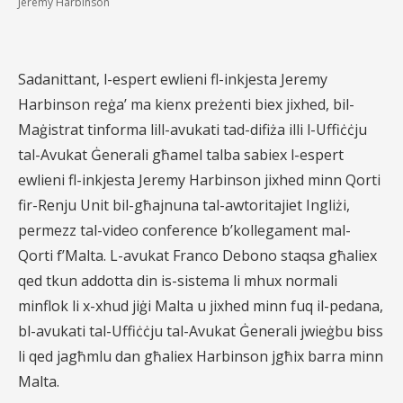
Jeremy Harbinson
Sadanittant, l-espert ewlieni fl-inkjesta Jeremy
Harbinson reġa’ ma kienx preżenti biex jixhed, bil-
Maġistrat tinforma lill-avukati tad-difiża illi l-Uffiċċju
tal-Avukat Ġenerali għamel talba sabiex l-espert
ewlieni fl-inkjesta Jeremy Harbinson jixhed minn Qorti
fir-Renju Unit bil-għajnuna tal-awtoritajiet Ingliżi,
permezz tal-video conference b’kollegament mal-
Qorti f’Malta. L-avukat Franco Debono staqsa għaliex
qed tkun addotta din is-sistema li mhux normali
minflok li x-xhud jiġi Malta u jixhed minn fuq il-pedana,
bl-avukati tal-Uffiċċju tal-Avukat Ġenerali jwieġbu biss
li qed jagħmlu dan għaliex Harbinson jgħix barra minn
Malta.