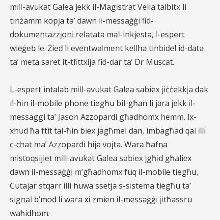
mill-avukat Galea jekk il-Magistrat Vella talbitx li
tinżamm kopja ta’ dawn il-messaġġi fid-
dokumentazzjoni relatata mal-inkjesta, l-espert
wieġeb le. Żied li eventwalment kellha tinbidel id-data
ta’ meta saret it-tfittxija fid-dar ta’ Dr Muscat.
L-espert intalab mill-avukat Galea sabiex jiċċekkja dak
il-ħin il-mobile phone tiegħu bil-għan li jara jekk il-
messaggi ta’ Jason Azzopardi għadhomx hemm. Ix-
xhud ħa ftit tal-ħin biex jagħmel dan, imbagħad qal illi
c-chat ma’ Azzopardi hija vojta. Wara ħafna
mistoqsijiet mill-avukat Galea sabiex jgħid għaliex
dawn il-messaġġi m’għadhomx fuq il-mobile tiegħu,
Cutajar stqarr illi huwa ssetja s-sistema tiegħu ta’
signal b’mod li wara xi żmien il-messaġġi jitħassru
waħidhom.