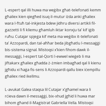
L-espert qal illi huwa ma weġibx għat-telefonati kemm
għaliex kien qiegħed isuq il-mutur iżda anki għaliex
wara l-ftuħ tal-inkjesta bdew jidhru diversi artikli fil-
gazzetti li fi kliemu għamluh iktar konxju ta’ kif iġib
ruħu. Cutajar spjega kif meta ma weġibx it-telefonati
ta’ Azzopardi, dan tal-aħħar beda jibgħatlu l-messaġġi
bis-sistema signal. Mistoqsi x’kien fihom dawk il-
messaġġi, l-espert tal-Qorti l-ewwel wieġeb li ma
jiftakarx għaliex għadda ż-żmien imbagħad qal li kienu
jgħidu xi ħaġa fis-sens li Azzopardi qallu biex iċempillu
għaliex ried ikellmu.
L-avukat Galea staqsa lil Cutajar x’għamel wara li
rċieva dawn il-messaġġi, bix-xhud jgħid li huwa mar
bihom għand il-Magistrat Gabriella Vella. Mistoqsi