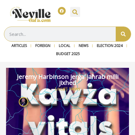
ARTICLES
FOREIGN
LOCAL
NEWS
ELECTION 2024
BUDGET 2025
Jeremy Harbinson jerġa’ jaħrab milli
jixhed
Local
|
News
Neville Gafa
~ 1 year ago