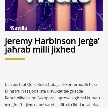
Jeremy Harbinson jerġa’
jaħrab milli jixhed
L-espert tal-Qorti Keith Cutajar ikkonferma illi l-eks
Ministru Nazzjonalista u avukat tal-għaqda
Repubblika Jason Azzopardi ipprova jagħmel kuntatt
miegħu ftit jiem qabel saret it-tfittxija fid-dar tal-eks