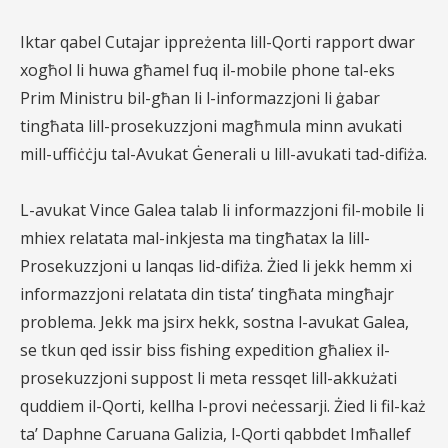
Iktar qabel Cutajar ippreżenta lill-Qorti rapport dwar
xogħol li huwa għamel fuq il-mobile phone tal-eks
Prim Ministru bil-għan li l-informazzjoni li ġabar
tingħata lill-prosekuzzjoni magħmula minn avukati
mill-uffiċċju tal-Avukat Ġenerali u lill-avukati tad-difiża.
L-avukat Vince Galea talab li informazzjoni fil-mobile li
mhiex relatata mal-inkjesta ma tingħatax la lill-
Prosekuzzjoni u lanqas lid-difiża. Żied li jekk hemm xi
informazzjoni relatata din tista’ tingħata mingħajr
problema. Jekk ma jsirx hekk, sostna l-avukat Galea,
se tkun qed issir biss fishing expedition għaliex il-
prosekuzzjoni suppost li meta ressqet lill-akkużati
quddiem il-Qorti, kellha l-provi neċessarji. Żied li fil-każ
ta’ Daphne Caruana Galizia, l-Qorti qabbdet Imħallef