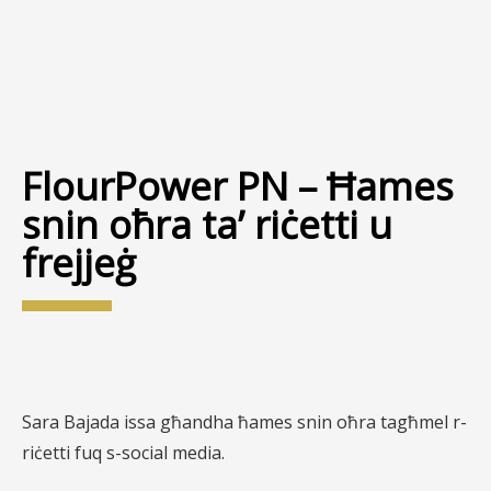
FlourPower PN – Ħames
snin oħra ta’ riċetti u
frejjeġ
Sara Bajada issa għandha ħames snin oħra tagħmel r-
riċetti fuq s-social media.