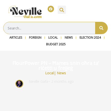
ARTICLES
FOREIGN
LOCAL
NEWS
ELECTION 2024
BUDGET 2025
FlourPower PN – Ħames snin oħra ta’
riċetti u frejjeġ
Local
|
News
Neville Gafa
~ 2 months ago