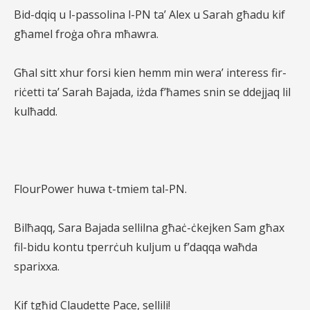
Bid-dqiq u l-passolina l-PN ta’ Alex u Sarah għadu kif
għamel froġa oħra mħawra.
Għal sitt xhur forsi kien hemm min wera’ interess fir-
riċetti ta’ Sarah Bajada, iżda f’ħames snin se ddejjaq lil
kulħadd.
FlourPower huwa t-tmiem tal-PN.
Bilħaqq, Sara Bajada sellilna għaċ-ċkejken Sam għax
fil-bidu kontu tperrċuh kuljum u f’daqqa waħda
sparixxa.
Kif tgħid Claudette Pace, sellili!