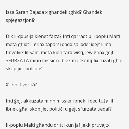
Issa Sarah Bajada x’għandek tgħid? Għandek
spjegazzjoni?
Dik il-qdusija kienet falza? Inti qarraqt bil-poplu Malti
meta għidt li għax taparsi qaddisa iddeċidejt li ma
tinvolvix lil Sam, meta kien tard wisq, jew għax ġejt
SFURZATA minn missieru biex ma tkomplix tużah għal
skopijiet politiċi?
X’ inhi l-verità?
Inti ġejt akkużata minn missier ibnek li qed tuża lil
ibnek għal skopijiet politiċi u ġejt sfurzata tieqaf?
Il-poplu Malti għandu dritt ikun jaf jekk pruvajtx