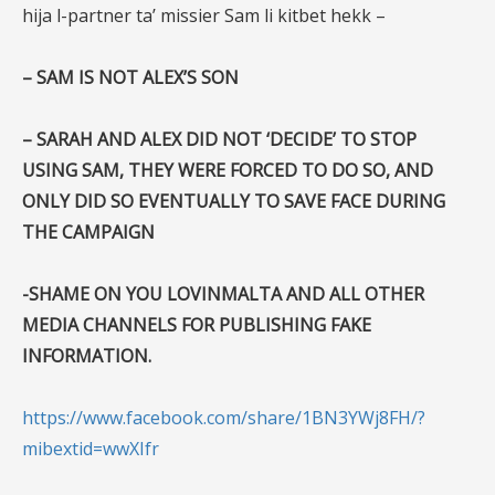
hija l-partner ta’ missier Sam li kitbet hekk –
– SAM IS NOT ALEX’S SON
– SARAH AND ALEX DID NOT ‘DECIDE’ TO STOP
USING SAM, THEY WERE FORCED TO DO SO, AND
ONLY DID SO EVENTUALLY TO SAVE FACE DURING
THE CAMPAIGN
-SHAME ON YOU LOVINMALTA AND ALL OTHER
MEDIA CHANNELS FOR PUBLISHING FAKE
INFORMATION.
https://www.facebook.com/share/1BN3YWj8FH/?
mibextid=wwXIfr