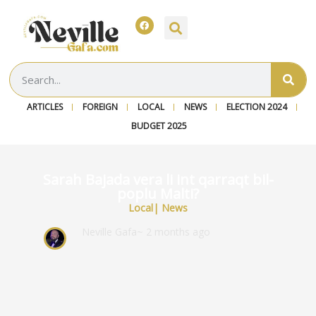
ARTICLES
FOREIGN
LOCAL
NEWS
ELECTION 2024
BUDGET 2025
Sarah Bajada vera li int qarraqt bil-
poplu Malti?
Local
|
News
Neville Gafa
~ 2 months ago