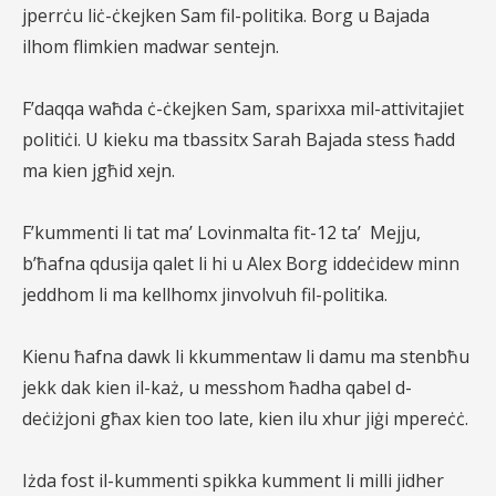
jperrċu liċ-ċkejken Sam fil-politika
. Borg u Bajada
ilhom flimkien madwar sentejn.
F’daqqa waħda ċ-ċkejken Sam, sparixxa mil-attivitajiet
politiċi. U kieku ma tbassitx Sarah Bajada stess ħadd
ma kien jgħid xejn.
F’kummenti li tat ma’ Lovinmalta fit-12 ta’
Mejju,
b’ħafna qdusija qalet li hi u Alex Borg iddeċidew minn
jeddhom li ma kellhomx jinvolvuh fil-politika.
Kienu ħafna dawk li kkummentaw li damu ma stenbħu
jekk dak kien il-każ, u messhom ħadha qabel d-
deċiżjoni għax kien too late, kien ilu xhur jiġi mpereċċ.
Iżda fost il-kummenti spikka kumment li milli jidher