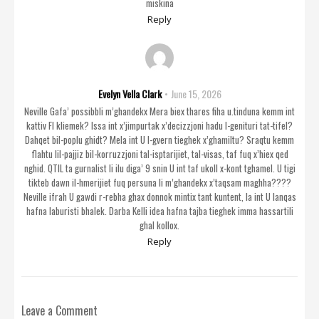
miskina
Reply
Evelyn Vella Clark
June 15, 2026
Neville Gafa’ possibbli m’ghandekx Mera biex thares fiha u.tinduna kemm int
kattiv FI kliemek? Issa int x’jimpurtak x’decizzjoni hadu l-genituri tat-tifel?
Dahqet bil-poplu ghidt? Mela int U l-gvern tieghek x’ghamiltu? Sraqtu kemm
flahtu lil-pajjiz bil-korruzzjoni tal-isptarijiet, tal-visas, taf fuq x’hiex qed
nghid. QTIL ta gurnalist li ilu diga’ 9 snin U int taf ukoll x-kont tghamel. U tigi
tikteb dawn il-hmerijiet fuq persuna li m’ghandekx x’taqsam maghha????
Neville ifrah U gawdi r-rebha ghax donnok mintix tant kuntent, la int U lanqas
hafna laburisti bhalek. Darba Kelli idea hafna tajba tieghek imma hassartili
ghal kollox.
Reply
Leave a Comment