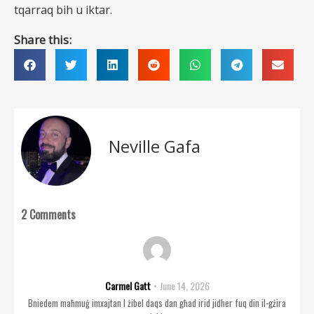
tqarraq bih u iktar.
Share this:
Neville Gafa
2 Comments
Carmel Gatt
June 14, 2026
Bniedem maħmuġ imxajtan I żibel daqs dan għad irid jidher fuq din il-gżira