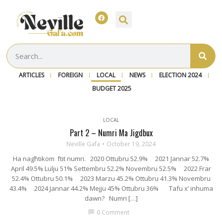
ARTICLES
FOREIGN
LOCAL
NEWS
ELECTION 2024
BUDGET 2025
LOCAL
Part 2 – Numri Ma Jigdbux
Neville Gafa
October 19, 2024
Ha nagħtikom ftit numri. 2020 Ottubru 52.9% 2021 Jannar 52.7%
April 49.5% Lulju 51% Settembru 52.2% Novembru 52.5% 2022 Frar
52.4% Ottubru 50.1% 2023 Marzu 45.2% Ottubru 41.3% Novembru
43.4% 2024 Jannar 44.2% Mejju 45% Ottubru 36% Tafu x’ inhuma
dawn? Numri […]
0 Comment
chat_bubble