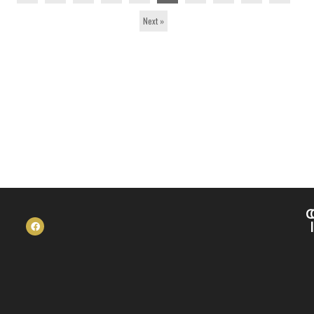
Next »
C