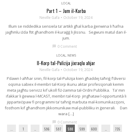
LOCAL
Part 1 – Jum il-Karba
Neville Gafa
October 19, 2024
Illum se niddedika sensiela ta’ artikli għal karba ġenwina li ħafna
jagħmlu iżda ftit għandhom il-kuraġġ li jlissnu. Segwuni matul dan il-
jum.
0 Comment
chat_bubble
LOCAL
,
NEWS
Il-Korp tal-Pulizija jixraqlu aħjar
Neville Gafa
October 19, 2024
F’dawn l-aħħar snin, fil-korp tal-Pulizija kien għaddej taħriġ f’diversi
oqsma sabiex il-membri tal-Korp ikunu aktar professjonali kemm
meta jagħtu servizz kif ukoll fiż-żamma tal-Ordni Pubblika. Ta’ min
ifakkar li ġewwa l-MCAST, membri tal-Korp jingħataw l-opportunità li
jipparteċipaw fi programmi ta’ taħriġ marbuta mal-komunikazzjoni,
fosthom kif għandhom jikkomunikaw mal-pubbliku in ġenerali. Dan
wara […]
0 Comment
chat_bubble
...
1
…
596
597
598
599
600
…
735