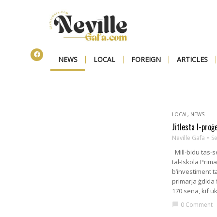
NEWS
LOCAL
FOREIGN
ARTICLES
LOCAL
,
NEWS
Jitlesta l-proġ
Neville Gafa
S
Mill-bidu tas-se
tal-Iskola Pri
b’investiment ta
primarja ġdida 
170 sena, kif uk
0 Comment
chat_bubble