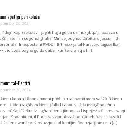
nn apatija perikoluża
eptember 20, 2024
alli f’idejn Kap Eżekuttiv li jagħti ħajja ġdida u mhux jibqa’ jillapazza u
a. Kif inhu min se jidħol għalih? Min se joqgħod Direttur u jassumi d-
personali? Ir-risposta hi ĦADD. It-Tmexxija tal-Partit trid taġixxi llum
k trid tibda paġna ġdida qabel ikun tard wisq u […]
jament tal-Partiti
eptember 20, 2024
i kienu kontra l-finanzjament pubbliku tal-partiti meta sal-2013 kienu
ern. L-idea tagħhom kien li jfallu l-Labour. Iżda mbagħad aħna
ra ta’ Kap Eżekuttiv. L-għan kien li jitnaqqsu l-ispejjeż u fl-istess waqt
arjat. Sadanittant, il-Partit Nazzjonalista baqa’ jirkeb fuq l-iskuża li l-
u ż-żmien dwar il-preżentazzjoni tal-kontijiet finanzjarji biex ma […]