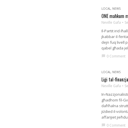
LOCAL
,
NEWS
ONE maħkum mi
Neville Gafa
S
Il-Partit irid iħ
jkabbar il-ferit
dejn fuq livell 
qabel għada jek
0 Comment
chat_bubble
LOCAL
,
NEWS
Liġi tal-finanz
Neville Gafa
S
In-Nazzjonalist
għadhom fil-Gv
daħħalna struttu
jiżdied il-volont
affarijiet jieħd
0 Comment
chat_bubble