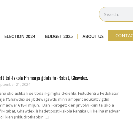
CONTAC
ELECTION 2024
BUDGET 2025
ABOUT US
ett tal-Iskola Primarja ġdida fir-Rabat, Għawdex.
eptember 21, 2024
na skolastika li se tibda il-ġimgħa d-dieħla, l-istudenti u l-edukaturi
marja f’Għawdex se jibdew igawdu minn ambjent edukattiv ġdid
’ madwar €18-il miljun.​ Dan il-proġett kien jinvolvi l-bini ta’ skola
fir-Rabat, Għawdex, li ħadet post l-iskola l-antika u li kellha madwar
oll kien jinkludi t-tkabbir […]