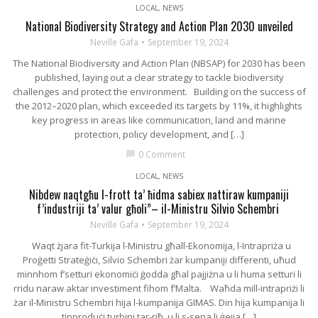
LOCAL
,
NEWS
National Biodiversity Strategy and Action Plan 2030 unveiled
Neville Gafa
September 19, 2024
The National Biodiversity and Action Plan (NBSAP) for 2030 has been
published, laying out a clear strategy to tackle biodiversity
challenges and protect the environment. Building on the success of
the 2012–2020 plan, which exceeded its targets by 11%, it highlights
key progress in areas like communication, land and marine
protection, policy development, and […]
0 Comment
chat_bubble
LOCAL
,
NEWS
Nibdew naqtgħu l-frott ta’ ħidma sabiex nattiraw kumpaniji
f’industriji ta’ valur għoli”– il-Ministru Silvio Schembri ​​
Neville Gafa
September 19, 2024
Waqt żjara fit-Turkija l-Ministru għall-Ekonomija, l-Intrapriża u
Proġetti Strateġiċi, Silvio Schembri żar kumpaniji differenti, uħud
minnhom f’setturi ekonomiċi ġodda għal pajjiżna u li huma setturi li
rridu naraw aktar investiment fihom f’Malta. Waħda mill-intrapriżi li
żar il-Ministru Schembri hija l-kumpanija GIMAS. Din hija kumpanija li
tipproduċi turbini tar-riħ, u li s-sena li ġejja […]