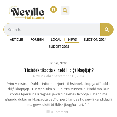
ARTICLES
FOREIGN
LOCAL
NEWS
ELECTION 2024
BUDGET 2025
LOCAL
,
NEWS
Fi ħsiebek tikoptja xi ħadd li diġà kkoptjajt?
Neville Gafa
September 19, 2024
Prim Ministru, Daħlitli informazzjoni li fi ħsiebek tikoptja xi ħadd li
diġà kkoptjajt. Din x’politika hi Sur Prim Ministru? Ħadd ma jkun
kontra l-persuna li tagħżel jew li fi ħsiebek tikoptja, u ħadd ma
għandu dubju mill-kapaċità tiegħu, però lanqas hu sew li kandidati li
ma ġewx eletti bi żblixx jibqgħu l-art. […]
0 Comment
chat_bubble