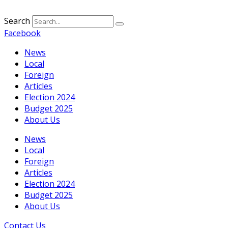
Search
Facebook
News
Local
Foreign
Articles
Election 2024
Budget 2025
About Us
News
Local
Foreign
Articles
Election 2024
Budget 2025
About Us
Contact Us